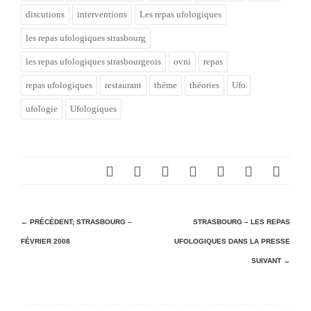
discutions
interventions
Les repas ufologiques
les repas ufologiques strasbourg
les repas ufologiques strasbourgeois
ovni
repas
repas ufologiques
restaurant
théme
théories
Ufo
ufologie
Ufologiques
N
← PRÉCÉDENT;
STRASBOURG –
STRASBOURG – LES REPAS
FÉVRIER 2008
UFOLOGIQUES DANS LA PRESSE
a
SUIVANT →
v
i