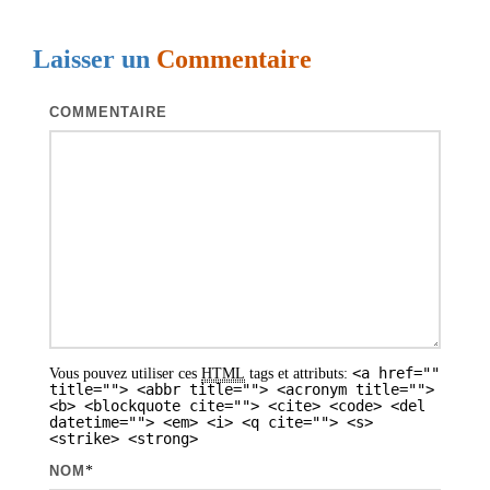
g
a
Laisser un
Commentaire
t
i
COMMENTAIRE
o
n
d
e
s
a
r
<a href=""
Vous pouvez utiliser ces
HTML
tags et attributs:
t
title=""> <abbr title=""> <acronym title="">
<b> <blockquote cite=""> <cite> <code> <del
i
datetime=""> <em> <i> <q cite=""> <s>
<strike> <strong>
c
NOM
*