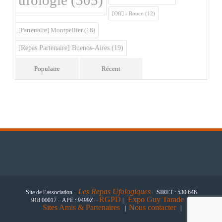
ufologie
(305)
[Off] - Rouen
(12)
[Partenaire] Montpellier
(18)
[Repas Partenaire] Buenos-Aires
(19)
Populaire
Récent
Les
Repas Ufologiques
Site de l’association –
– SIRET : 530 646
RGPD
Expo Guy Tarade
918 00017 – APE : 9499Z –
|
|
Sites Amis & Partenaires
Nous contacter
|
|