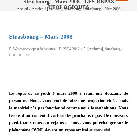
Strasbourg - Mars 2008 - LES REPAS
UFOLOGIQUES
,
Accueil
/
Articles
/
[Archives]
Strasbourg
/
Strasbourg – Mars 2008
Strasbourg – Mars 2008
Webmaster-repasufologiques
26/04/2012
[Archives]
,
Strasbourg
0
1090
Le repas de ce jeudi 6 mars 2008 a réuni une douzaine de
personnes. Nous avons tenté de faire une projection vidéo, mais
le matériel n’a pas fonctionné comme nous le souhaitions. Nous
ferons d’autres tentatives lors des prochains repas. De nouveaux
participants nous ont rejoins et nous avons pu échanger sur le
phénomène OVNI, devant un repas amical
et convivial.