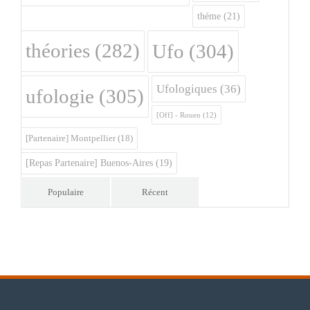
théme
(21)
théories
(282)
Ufo
(304)
Ufologiques
(36)
ufologie
(305)
[Off] - Rouen
(12)
[Partenaire] Montpellier
(18)
[Repas Partenaire] Buenos-Aires
(19)
Populaire
Récent