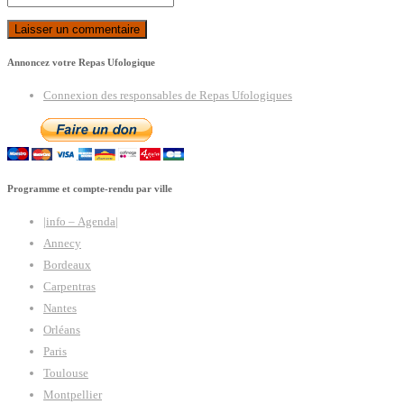
Annoncez votre Repas Ufologique
Connexion des responsables de Repas Ufologiques
Programme et compte-rendu par ville
|info – Agenda|
Annecy
Bordeaux
Carpentras
Nantes
Orléans
Paris
Toulouse
Montpellier