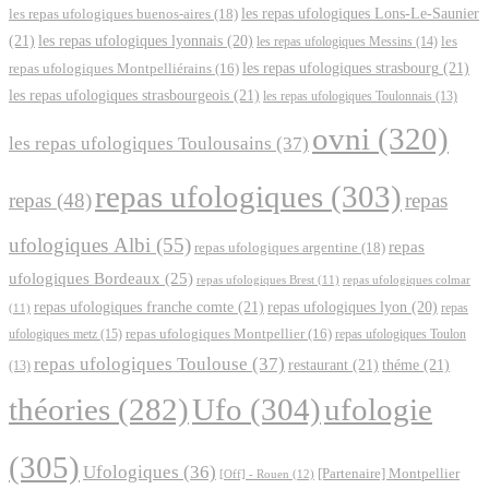
les repas ufologiques Lons-Le-Saunier
les repas ufologiques buenos-aires
(18)
(21)
les repas ufologiques lyonnais
(20)
les repas ufologiques Messins
(14)
les
les repas ufologiques strasbourg
(21)
repas ufologiques Montpelliérains
(16)
les repas ufologiques strasbourgeois
(21)
les repas ufologiques Toulonnais
(13)
ovni
(320)
les repas ufologiques Toulousains
(37)
repas ufologiques
(303)
repas
(48)
repas
ufologiques Albi
(55)
repas
repas ufologiques argentine
(18)
ufologiques Bordeaux
(25)
repas ufologiques Brest
(11)
repas ufologiques colmar
repas ufologiques franche comte
(21)
repas ufologiques lyon
(20)
repas
(11)
ufologiques metz
(15)
repas ufologiques Montpellier
(16)
repas ufologiques Toulon
repas ufologiques Toulouse
(37)
restaurant
(21)
théme
(21)
(13)
Ufo
(304)
ufologie
théories
(282)
(305)
Ufologiques
(36)
[Partenaire] Montpellier
[Off] - Rouen
(12)