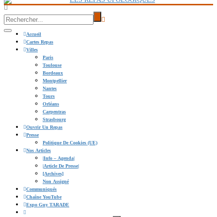
Accueil
Cartes Repas
Villes
Paris
Toulouse
Bordeaux
Montpellier
Nantes
Tours
Orléans
Carpentras
Strasbourg
Ouvrir Un Repas
Presse
Politique De Cookies (UE)
Nos Articles
|info – Agenda|
|Article De Presse|
[Archives]
Non Assigné
Communiqués
Chaîne YouTube
Expo Guy TARADE