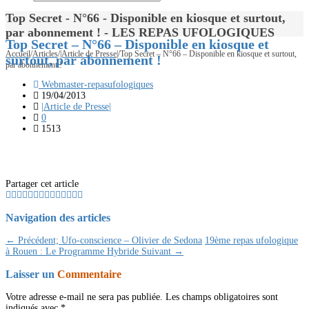
Top Secret - N°66 - Disponible en kiosque et surtout,
par abonnement ! - LES REPAS UFOLOGIQUES
Top Secret – N°66 – Disponible en kiosque et
Accueil
/
Articles
/
|Article de Presse|
/
Top Secret – N°66 – Disponible en kiosque et surtout,
surtout, par abonnement !
par abonnement !
Webmaster-repasufologiques
19/04/2013
|Article de Presse|
0
1513
Partager cet article
Navigation des articles
← Précédent;
Ufo-conscience – Olivier de Sedona
19ème repas ufologique
à Rouen : Le Programme Hybride
Suivant →
Laisser un
Commentaire
Votre adresse e-mail ne sera pas publiée.
Les champs obligatoires sont
indiqués avec
*