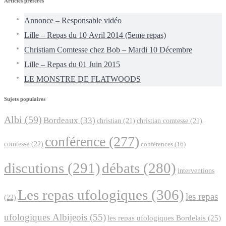
Articles préférés
Annonce – Responsable vidéo
Lille – Repas du 10 Avril 2014 (5eme repas)
Christiam Comtesse chez Bob – Mardi 10 Décembre
Lille – Repas du 01 Juin 2015
LE MONSTRE DE FLATWOODS
Sujets populaires
Albi
(59)
Bordeaux
(33)
christian
(21)
christian comtesse
(21)
conférence
(277)
comtesse
(22)
conférences
(16)
discutions
(291)
débats
(280)
interventions
Les repas ufologiques
(306)
les repas
(22)
ufologiques Albijeois
(55)
les repas ufologiques Bordelais
(25)