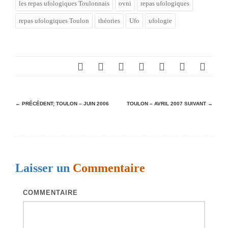
les repas ufologiques Toulonnais
ovni
repas ufologiques
repas ufologiques Toulon
théories
Ufo
ufologie
N
← PRÉCÉDENT;
TOULON – JUIN 2006
TOULON – AVRIL 2007
SUIVANT →
a
v
i
Laisser un
Commentaire
g
a
COMMENTAIRE
t
i