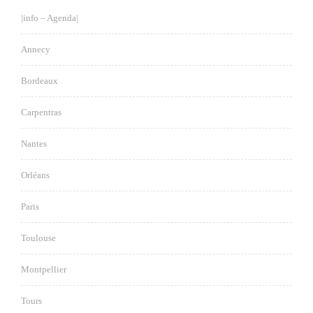
|info – Agenda|
Annecy
Bordeaux
Carpentras
Nantes
Orléans
Paris
Toulouse
Montpellier
Tours