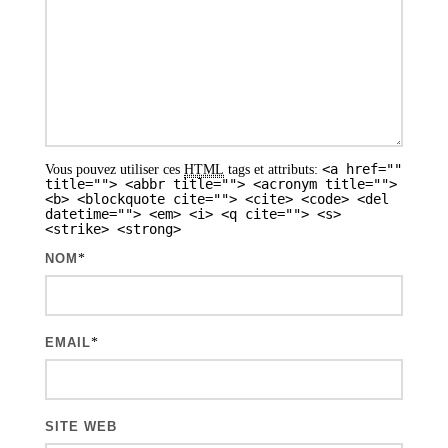
o
n
d
e
s
<a href=""
Vous pouvez utiliser ces
HTML
tags et attributs:
a
title=""> <abbr title=""> <acronym title="">
<b> <blockquote cite=""> <cite> <code> <del
r
datetime=""> <em> <i> <q cite=""> <s>
<strike> <strong>
t
NOM
*
i
c
l
EMAIL
*
e
s
SITE WEB