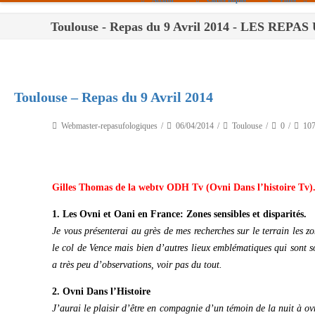
Toulouse - Repas du 9 Avril 2014 - LES RE
Paris
Toulouse
Bordeaux
Toulouse – Repas du 9 Avril 2014
Montpellier
Webmaster-repasufologiques
06/04/2014
Toulouse
0
10
Nantes
Tours
Gilles Thomas de la webtv ODH Tv (Ovni Dans l’histoire Tv)
Orléans
1. Les Ovni et Oani en France: Zones sensibles et disparités.
Carpentras
Je vous présenterai au grès de mes recherches sur le terrain les z
Strasbourg
le col de Vence mais bien d’autres lieux emblématiques qui sont so
a très peu d’observations, voir pas du tout.
2. Ovni Dans l’Histoire
J’aurai le plaisir d’être en compagnie d’un témoin de la nuit à o