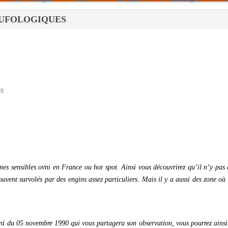
PAS UFOLOGIQUES
Politique De Cookies (UE)
|info – Agenda|
|Article De Presse|
[Archives]
Non Assigné
78
.
ones sensibles ovni en France ou hot spot. Ainsi vous découvrirez qu’il n’y pas
uvent survolés par des engins assez particuliers. Mais il y a aussi des zone où 
vni du 05 novembre 1990 qui vous partagera son observation, vous pourrez ainsi