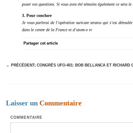
poser vos questions. Si vous avez été témoins également ce sera le
3. Pour conclure
Je vous parlerai de l’opération suricate stratos qui s’est déroul
dans le centre de la France et d’atom-e tv
Partager cet article
← PRÉCÉDENT;
CONGRÈS UFO-401: BOB BELLANCA ET RICHARD 
N
a
v
i
Laisser un
Commentaire
g
a
COMMENTAIRE
t
i