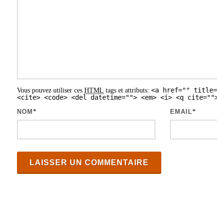
o
n
d
e
s
<a href="" title=
Vous pouvez utiliser ces
HTML
tags et attributs:
a
<cite> <code> <del datetime=""> <em> <i> <q cite=""
r
NOM
*
EMAIL
*
t
i
c
l
e
s