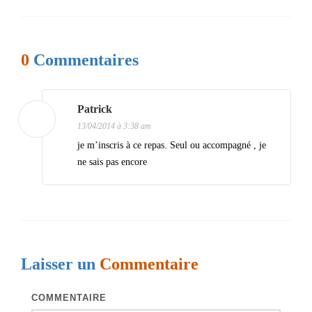
i
g
0
Commentaires
a
t
i
Patrick
13/04/2014 à 3:38 am
o
je m’inscris à ce repas. Seul ou accompagné , je
n
ne sais pas encore
d
e
s
a
Laisser un
Commentaire
r
t
COMMENTAIRE
i