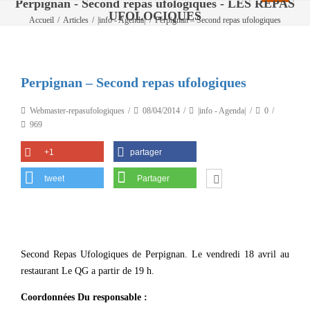
Perpignan - Second repas ufologiques - LES REPAS
UFOLOGIQUES
Accueil
/
Articles
/
|info - Agenda|
/
Perpignan – Second repas ufologiques
Perpignan – Second repas ufologiques
Webmaster-repasufologiques
08/04/2014
|info - Agenda|
0
969
+1
partager
tweet
Partager
Second Repas Ufologiques de Perpignan. Le vendredi 18 avril au
restaurant Le QG a partir de 19 h.
Coordonnées Du responsable :