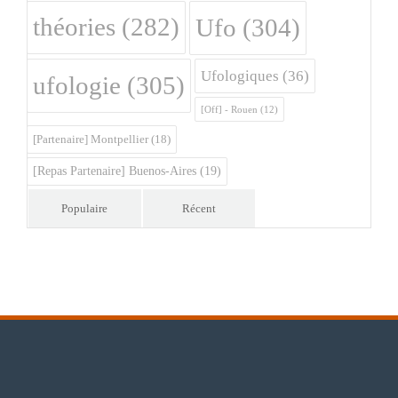
théories
(282)
Ufo
(304)
Ufologiques
(36)
ufologie
(305)
[Off] - Rouen
(12)
[Partenaire] Montpellier
(18)
[Repas Partenaire] Buenos-Aires
(19)
Populaire
Récent