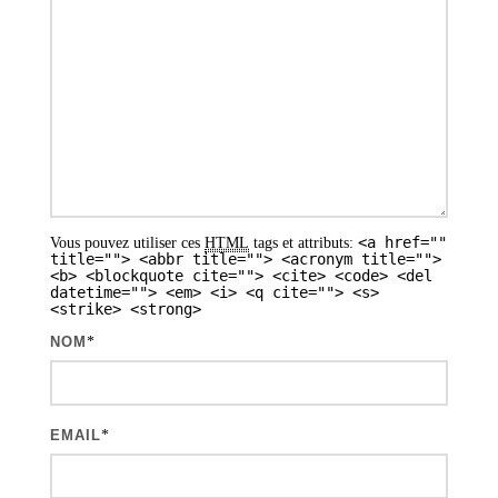
c
l
e
s
<a href=""
Vous pouvez utiliser ces
HTML
tags et attributs:
title=""> <abbr title=""> <acronym title="">
<b> <blockquote cite=""> <cite> <code> <del
datetime=""> <em> <i> <q cite=""> <s>
<strike> <strong>
NOM
*
EMAIL
*