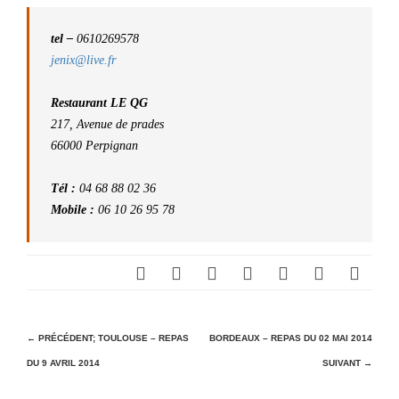
tel –
0610269578
jenix@live.fr
Restaurant LE QG
217, Avenue de prades
66000 Perpignan
Tél :
04 68 88 02 36
Mobile :
06 10 26 95 78
N
← PRÉCÉDENT;
TOULOUSE – REPAS
BORDEAUX – REPAS DU 02 MAI 2014
DU 9 AVRIL 2014
SUIVANT →
a
v