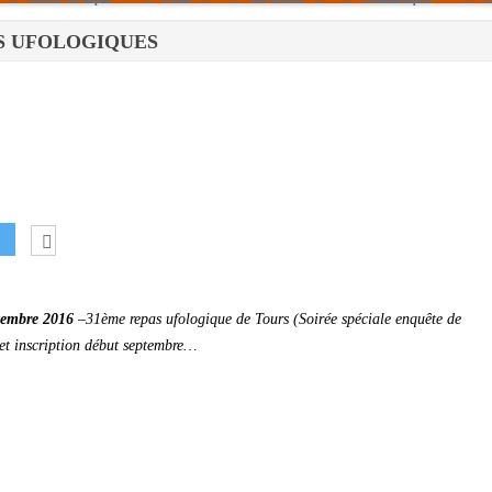
PAS UFOLOGIQUES
Politique De Cookies (UE)
|info – Agenda|
|Article De Presse|
[Archives]
Non Assigné
tembre 2016
–
31ème repas ufologique de Tours (Soirée spéciale enquête de
 et inscription début septembre…