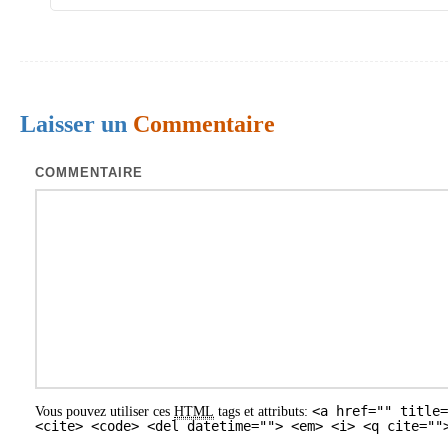
n
d
e
s
Laisser un
Commentaire
a
COMMENTAIRE
r
t
i
c
l
e
s
<a href="" title=
Vous pouvez utiliser ces
HTML
tags et attributs:
<cite> <code> <del datetime=""> <em> <i> <q cite=""