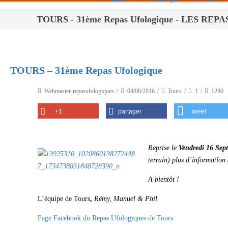
TOURS - 31ème Repas Ufologique - LES RE
Paris
Toulouse
Bordeaux
TOURS – 31ème Repas Ufologique
Montpellier
Webmaster-repasufologiques
04/08/2016
Tours
1
1240
Nantes
+1
partager
tweet
Tours
Orléans
Rep
rise le
Vendredi 16 Sep
Carpentras
terrain) plus d’information
Strasbourg
A bientôt !
L’équipe de Tours
,
Rémy, Manuel & Phil
Page Facebook du Repas Ufologiques de Tours