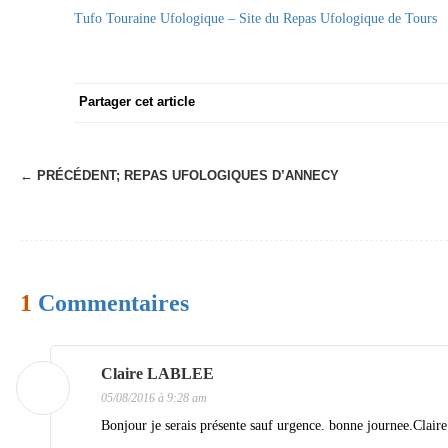
Tufo Touraine Ufologique – Site du Repas Ufologique de Tours
Partager cet article
← PRÉCÉDENT;
REPAS UFOLOGIQUES D’ANNECY
N
a
v
i
1
Commentaires
g
a
t
Claire LABLEE
05/08/2016 à 9:28 am
i
Bonjour je serais présente sauf urgence. bonne journee.Claire
o