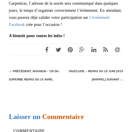
Carpentras, l’adresse de la soirée sera communiqué dans quelques
jours, le temps d’organiser correctement l’événement. En attendant,
vous pouvez déjà valider votre participation sur
l’événement
Facebook
crée pour l’occasion !
A bientôt pour toutes les infos !
N
← PRÉCÉDENT;
AVIGNON – CR DU
VAUCLUSE – REPAS DU 19 JUIN 2015
SUPERBE REPAS DU 10 AVRIL
[RAPPEL]
SUIVANT →
a
v
i
g
Laisser un
Commentaire
a
t
COMMENTAIRE