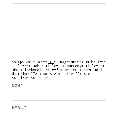
i
o
n
d
e
s
a
<a href=""
Vous pouvez utiliser ces
HTML
tags et attributs:
r
title=""> <abbr title=""> <acronym title="">
<b> <blockquote cite=""> <cite> <code> <del
t
datetime=""> <em> <i> <q cite=""> <s>
<strike> <strong>
i
NOM
*
c
l
e
EMAIL
*
s