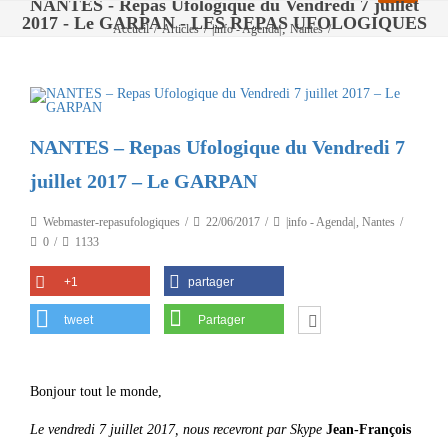
NANTES - Repas Ufologique du Vendredi 7 juillet
2017 - Le GARPAN - LES REPAS UFOLOGIQUES
,
Accueil
/
Articles
/
|info - Agenda|
Nantes
/
NANTES – Repas Ufologique du Vendredi 7 juillet 2017 – Le GARPAN
NANTES – Repas Ufologique du Vendredi 7
juillet 2017 – Le GARPAN
Webmaster-repasufologiques
22/06/2017
|info - Agenda|
,
Nantes
0
1133
+1
partager
tweet
Partager
Bonjour tout le monde,
Le vendredi 7 juillet 2017, nous recevront par Skype
Jean-François