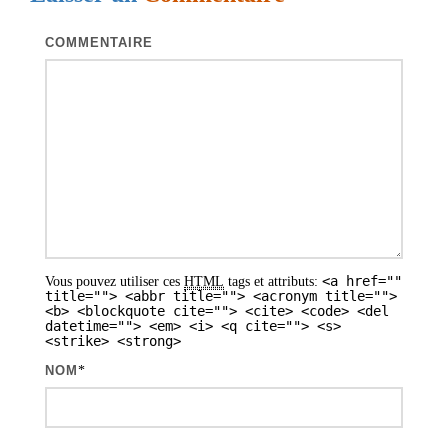
t
i
COMMENTAIRE
o
n
d
e
s
a
r
<a href=""
Vous pouvez utiliser ces
HTML
tags et attributs:
t
title=""> <abbr title=""> <acronym title="">
<b> <blockquote cite=""> <cite> <code> <del
i
datetime=""> <em> <i> <q cite=""> <s>
<strike> <strong>
c
NOM
*
l
e