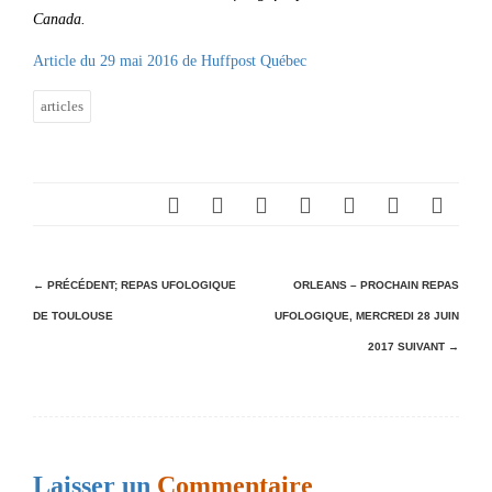
Canada.
Article du 29 mai 2016 de Huffpost Québec
articles
N
← PRÉCÉDENT;
REPAS UFOLOGIQUE
ORLEANS – PROCHAIN REPAS
DE TOULOUSE
UFOLOGIQUE, MERCREDI 28 JUIN
a
2017
SUIVANT →
v
i
g
a
Laisser un
Commentaire