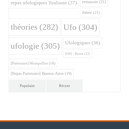
restaurant
(21)
repas ufologiques Toulouse
(37)
théme
(21)
théories
(282)
Ufo
(304)
Ufologiques
(36)
ufologie
(305)
[Off] - Rouen
(12)
[Partenaire] Montpellier
(18)
[Repas Partenaire] Buenos-Aires
(19)
Populaire
Récent