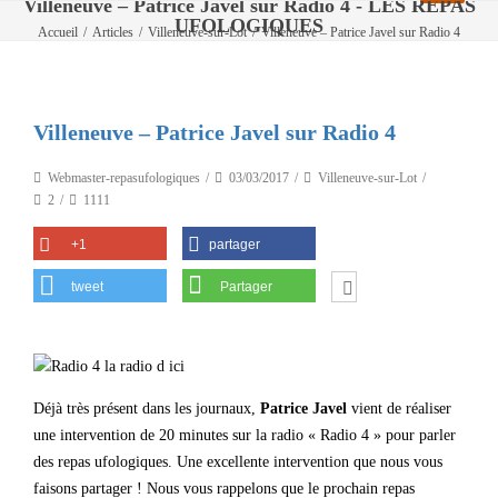
Villeneuve – Patrice Javel sur Radio 4 - LES REPAS
UFOLOGIQUES
Accueil
/
Articles
/
Villeneuve-sur-Lot
/
Villeneuve – Patrice Javel sur Radio 4
Villeneuve – Patrice Javel sur Radio 4
Webmaster-repasufologiques
03/03/2017
Villeneuve-sur-Lot
2
1111
+1
partager
tweet
Partager
Déjà très présent dans les journaux,
Patrice Javel
vient de réaliser
une intervention de 20 minutes sur la radio « Radio 4 » pour parler
des repas ufologiques. Une excellente intervention que nous vous
faisons partager ! Nous vous rappelons que le prochain repas