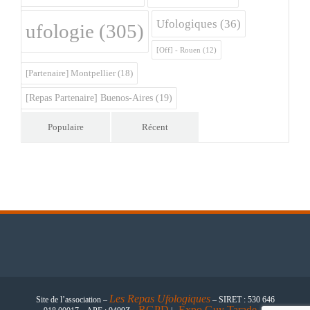
Ufologiques
(36)
ufologie
(305)
[Off] - Rouen
(12)
[Partenaire] Montpellier
(18)
[Repas Partenaire] Buenos-Aires
(19)
Populaire
Récent
Les
Repas Ufologiques
Site de l’association –
– SIRET : 530 646
RGPD
Expo Guy Tarade