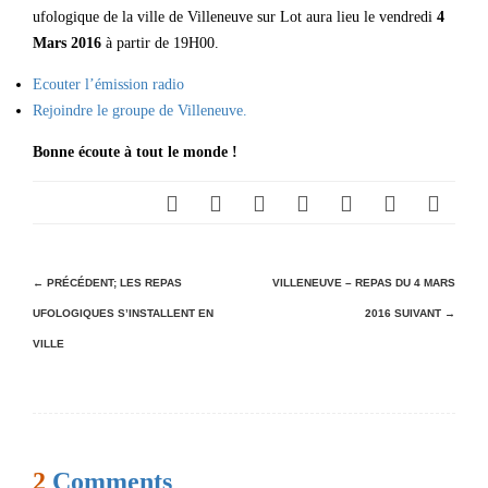
ufologique de la ville de Villeneuve sur Lot aura lieu le vendredi
4
Mars 2016
à partir de 19H00.
Ecouter l’émission radio
Rejoindre le groupe de Villeneuve.
Bonne écoute à tout le monde !
N
← PRÉCÉDENT;
LES REPAS
VILLENEUVE – REPAS DU 4 MARS
UFOLOGIQUES S’INSTALLENT EN
2016
SUIVANT →
a
VILLE
v
i
g
a
2
Comments