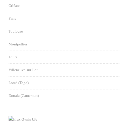
Orléans
Paris
Toulouse
Montpellier
Tours
Villeneuve-sur-Lot
Lomé (Togo)
Douala (Cameroun)
Ovnis Ufo