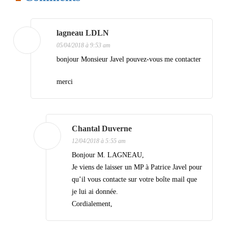
t
i
lagneau LDLN
o
05/04/2018 à 9:53 am
n
bonjour Monsieur Javel pouvez-vous me contacter
d
merci
e
s
a
Chantal Duverne
r
12/04/2018 à 5:55 am
t
Bonjour M. LAGNEAU,
i
Je viens de laisser un MP à Patrice Javel pour
qu’il vous contacte sur votre boîte mail que
c
je lui ai donnée.
l
Cordialement,
e