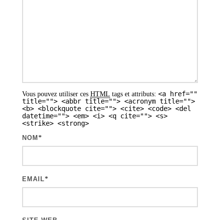
o
n
d
e
s
a
<a href=""
Vous pouvez utiliser ces
HTML
tags et attributs:
r
title=""> <abbr title=""> <acronym title="">
<b> <blockquote cite=""> <cite> <code> <del
t
datetime=""> <em> <i> <q cite=""> <s>
<strike> <strong>
i
NOM
*
c
l
e
EMAIL
*
s