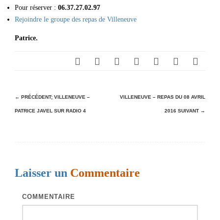
Pour réserver :
06.37.27.02.97
Rejoindre le groupe des repas de Villeneuve
Patrice.
N
← PRÉCÉDENT;
VILLENEUVE –
VILLENEUVE – REPAS DU 08 AVRIL
PATRICE JAVEL SUR RADIO 4
2016
SUIVANT →
a
v
i
g
Laisser un
Commentaire
a
t
COMMENTAIRE
i