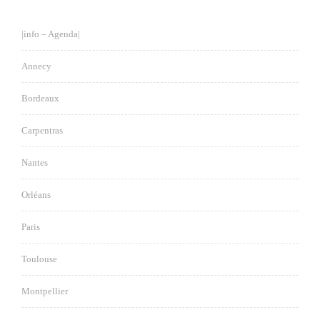
|info – Agenda|
Annecy
Bordeaux
Carpentras
Nantes
Orléans
Paris
Toulouse
Montpellier