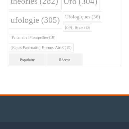
théories
(282)
Ufo
(304)
Ufologiques
(36)
ufologie
(305)
[Off] - Rouen
(12)
[Partenaire] Montpellier
(18)
[Repas Partenaire] Buenos-Aires
(19)
Populaire
Récent