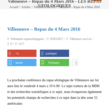
Villeneuve – Repas du 4 Mars 2016 - LES REPAS
UFOLOGIQUES
Accueil
/
Articles
/
Villeneuve-sur-Lot
/
Villeneuve – Repas du 4 Mars 2016
Villeneuve – Repas du 4 Mars 2016
Webmaster-repasufologiques
03/03/2017
Villeneuve-sur-Lot
0
1127
+1
partager
tweet
Partager
La prochaine conférence du repas ufologique de Villeneuve sur lot
aura lieu le vendredi 4 mars a 19 h 00. Le sujet traitera de la MDH
et des recherches scientifiques à ce sujet, nous évoquerons également
les potentiels champs de recherches à ce sujet dans la dite zone 51
américaine.