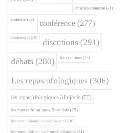
christian comtesse
(21)
comtesse
(22)
conférence
(277)
conférences
(16)
discutions
(291)
interventions
(22)
débats
(280)
Les repas ufologiques
(306)
les repas ufologiques Albijeois
(55)
les repas ufologiques Bordelais
(25)
les repas ufologiques buenos-aires
(18)
les repas ufologiques Lons-Le-Saunier
(21)