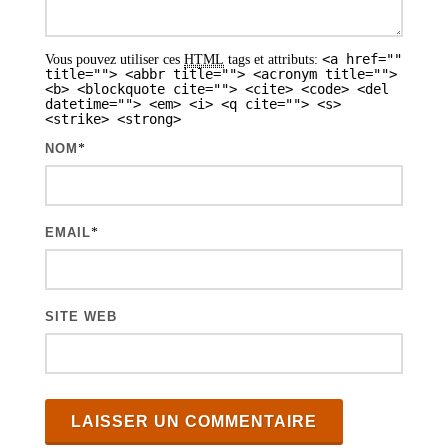
s
a
<a href=""
Vous pouvez utiliser ces
HTML
tags et attributs:
r
title=""> <abbr title=""> <acronym title="">
<b> <blockquote cite=""> <cite> <code> <del
t
datetime=""> <em> <i> <q cite=""> <s>
<strike> <strong>
i
NOM
*
c
l
e
EMAIL
*
s
SITE WEB