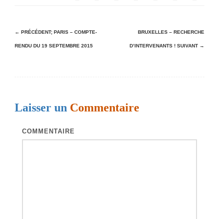
N
← PRÉCÉDENT;
PARIS – COMPTE-
BRUXELLES – RECHERCHE
RENDU DU 19 SEPTEMBRE 2015
D’INTERVENANTS !
SUIVANT →
a
v
i
g
Laisser un
Commentaire
a
t
COMMENTAIRE
i
o
n
d
e