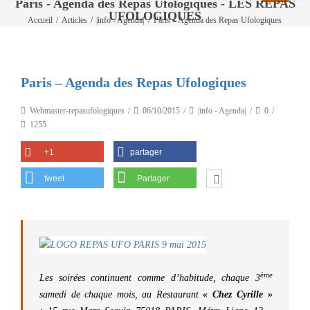
Paris - Agenda des Repas Ufologiques - LES REPAS
UFOLOGIQUES
Accueil
/
Articles
/
|info - Agenda|
/
Paris – Agenda des Repas Ufologiques
Paris – Agenda des Repas Ufologiques
Webmaster-repasufologiques
06/10/2015
|info - Agenda|
0
1255
+1
partager
tweet
Partager
ème
Les soirées continuent comme d’habitude, chaque 3
samedi de chaque mois, a
u Restaurant
« Chez Cyrille »