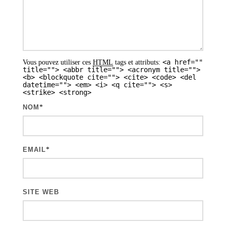
d
e
s
a
<a href=""
Vous pouvez utiliser ces
HTML
tags et attributs:
r
title=""> <abbr title=""> <acronym title="">
<b> <blockquote cite=""> <cite> <code> <del
t
datetime=""> <em> <i> <q cite=""> <s>
<strike> <strong>
i
NOM
*
c
l
e
EMAIL
*
s
SITE WEB