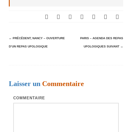
N
← PRÉCÉDENT;
NANCY – OUVERTURE
PARIS – AGENDA DES REPAS
D’UN REPAS UFOLOGIQUE
UFOLOGIQUES
SUIVANT →
a
v
i
g
Laisser un
Commentaire
a
t
COMMENTAIRE
i
o
n