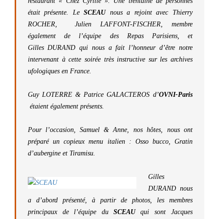
restaurant « Chez Cyrille ». Une trentaine de personnes
était présente. Le
SCEAU
nous a rejoint avec
Thierry
ROCHER,
Julien LAFFONT-FISCHER
, membre
également de l’équipe des Repas Parisiens, et
Gilles DURAND
qui nous a fait l’honneur d’être notre
intervenant à cette soirée très instructive sur les archives
ufologiques en France.
Guy LOTERR
E &
Patrice GALACTEROS
d’
OVNI-Paris
étaient également présents.
Pour l’occasion,
Samuel
&
Anne
, nos hôtes, nous ont
préparé un copieux menu italien : Osso bucco, Gratin
d’aubergine et Tiramisu.
Gilles
DURAND
nous
a d’abord présenté, à partir de photos, les membres
principaux de l’équipe du
SCEAU
qui sont
Jacques