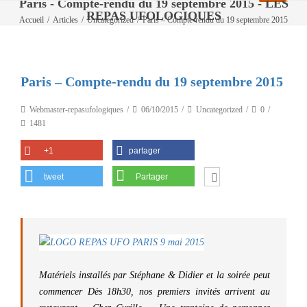
Paris - Compte-rendu du 19 septembre 2015 - LES
REPAS UFOLOGIQUES
Accueil
/
Articles
/
Uncategorized
/
Paris – Compte-rendu du 19 septembre 2015
Paris – Compte-rendu du 19 septembre 2015
Webmaster-repasufologiques
06/10/2015
Uncategorized
0
1481
+1
partager
tweet
Partager
Matériels installés par
Stéphane
&
Didier
et la soirée peut
commencer Dès 18h30, nos premiers invités arrivent au