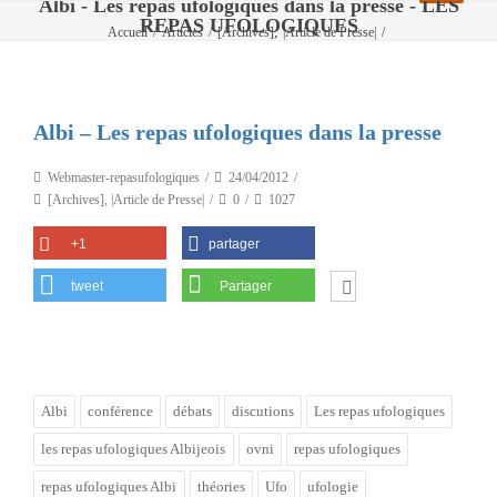
Albi - Les repas ufologiques dans la presse - LES
REPAS UFOLOGIQUES
,
Accueil
/
Articles
/
[Archives]
|Article de Presse|
/
Albi – Les repas ufologiques dans la presse
Albi – Les repas ufologiques dans la presse
Webmaster-repasufologiques
24/04/2012
[Archives]
,
|Article de Presse|
0
1027
+1
partager
tweet
Partager
Albi
conférence
débats
discutions
Les repas ufologiques
les repas ufologiques Albijeois
ovni
repas ufologiques
repas ufologiques Albi
théories
Ufo
ufologie