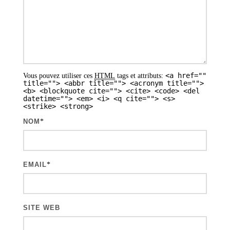
d
e
s
a
<a href=""
Vous pouvez utiliser ces
HTML
tags et attributs:
r
title=""> <abbr title=""> <acronym title="">
<b> <blockquote cite=""> <cite> <code> <del
t
datetime=""> <em> <i> <q cite=""> <s>
<strike> <strong>
i
NOM
*
c
l
e
EMAIL
*
s
SITE WEB