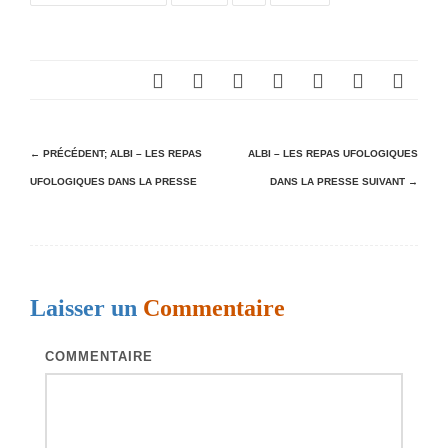
N
← PRÉCÉDENT;
ALBI – LES REPAS
ALBI – LES REPAS UFOLOGIQUES
UFOLOGIQUES DANS LA PRESSE
DANS LA PRESSE
SUIVANT →
a
v
i
g
Laisser un
Commentaire
a
t
COMMENTAIRE
i
o
n