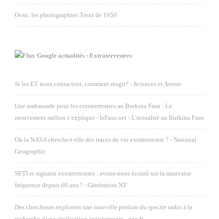
Ovni: les photographies Trent de 1950
Google actualités : Extraterrestres
Si les ET nous contactent, comment réagir? - Sciences et Avenir
Une ambassade pour les extraterrestres au Burkina Faso : Le
mouvement raëlien s’explique - leFaso.net - L'actualité au Burkina Faso
Où la NASA cherche-t-elle des traces de vie extraterrestre ? - National
Geographic
SETI et signaux extraterrestres : avons-nous écouté sur la mauvaise
fréquence depuis 60 ans ? - Génération NT
Des chercheurs explorent une nouvelle portion du spectre radio à la
recherche d'une civilisation extraterrestre - geo.fr