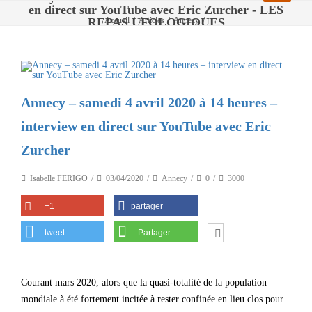
en direct sur YouTube avec Eric Zurcher - LES
REPAS UFOLOGIQUES
Accueil
/
Articles
/
Annecy
/
Annecy – samedi 4 avril 2020 à 14 heures – interview en direct sur YouTube avec
Eric Zurcher
Annecy – samedi 4 avril 2020 à 14 heures –
interview en direct sur YouTube avec Eric
Zurcher
Isabelle FERIGO
03/04/2020
Annecy
0
3000
+1
partager
tweet
Partager
Courant mars 2020, alors que la quasi-totalité de la population
mondiale à été fortement incitée à rester confinée en lieu clos pour