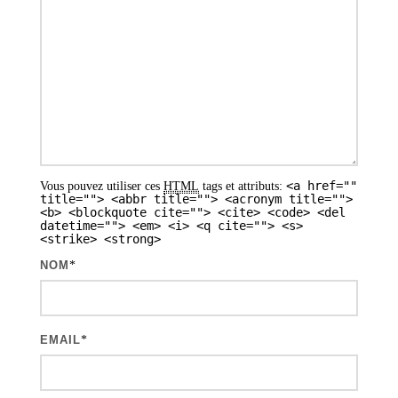
o
n
d
e
s
a
<a href=""
Vous pouvez utiliser ces
HTML
tags et attributs:
r
title=""> <abbr title=""> <acronym title="">
<b> <blockquote cite=""> <cite> <code> <del
t
datetime=""> <em> <i> <q cite=""> <s>
<strike> <strong>
i
NOM
*
c
l
e
EMAIL
*
s