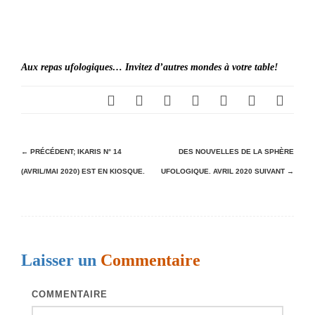
Aux repas ufologiques… Invitez d’autres mondes à votre table!
N
← PRÉCÉDENT;
IKARIS N° 14
DES NOUVELLES DE LA SPHÈRE
(AVRIL/MAI 2020) EST EN KIOSQUE.
UFOLOGIQUE. AVRIL 2020
SUIVANT →
a
v
i
g
Laisser un
Commentaire
a
t
COMMENTAIRE
i