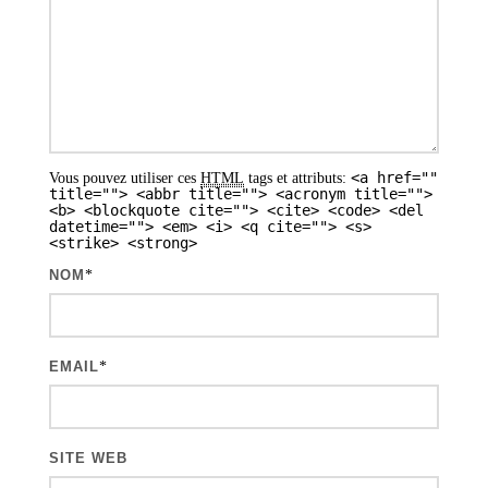
n
d
e
s
a
<a href=""
Vous pouvez utiliser ces
HTML
tags et attributs:
r
title=""> <abbr title=""> <acronym title="">
<b> <blockquote cite=""> <cite> <code> <del
t
datetime=""> <em> <i> <q cite=""> <s>
<strike> <strong>
i
NOM
*
c
l
e
EMAIL
*
s
SITE WEB