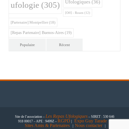
Ufologiques
(36)
ufologie
(305)
[Off] - Rouen
(12)
[Partenaire] Montpellier
(18)
[Repas Partenaire] Buenos-Aires
(19)
Populaire
Récent
Les
Repas Ufologiques
Site de l’association –
– SIRET : 530 646
RGPD
Expo Guy Tarade
918 00017 – APE : 9499Z –
|
|
Sites Amis & Partenaires
Nous contacter
|
|