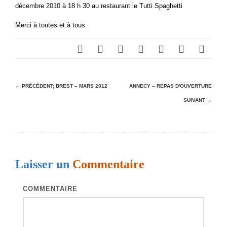
décembre 2010 à 18 h 30 au restaurant le Tutti Spaghetti
Merci à toutes et à tous.
N
← PRÉCÉDENT;
BREST – MARS 2012
ANNECY – REPAS D'OUVERTURE
SUIVANT →
a
v
i
g
Laisser un
Commentaire
a
t
COMMENTAIRE
i
o