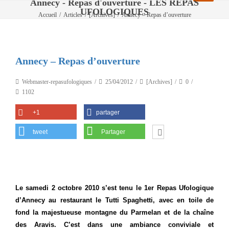
Annecy - Repas d'ouverture - LES REPAS
UFOLOGIQUES
Accueil
/
Articles
/
[Archives]
/
Annecy – Repas d’ouverture
Annecy – Repas d’ouverture
Webmaster-repasufologiques
25/04/2012
[Archives]
0
1102
+1
partager
tweet
Partager
Le samedi 2 octobre 2010 s’est tenu le 1er Repas Ufologique
d’Annecy au restaurant le Tutti Spaghetti, avec en toile de
fond la majestueuse montagne du Parmelan et de la chaîne
des Aravis. C’est dans une ambiance conviviale et