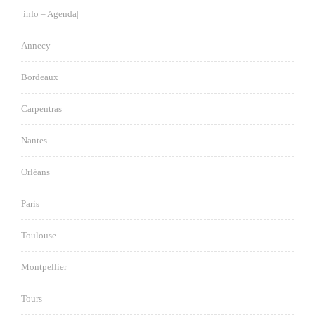
|info – Agenda|
Annecy
Bordeaux
Carpentras
Nantes
Orléans
Paris
Toulouse
Montpellier
Tours