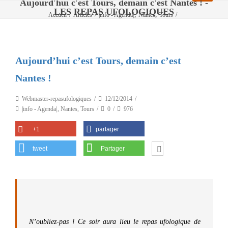
Aujourd'hui c'est Tours, demain c'est Nantes ! -
LES REPAS UFOLOGIQUES
,
,
Accueil
/
Articles
/
|info - Agenda|
Nantes
Tours
/
Aujourd’hui c’est Tours, demain c’est Nantes !
Aujourd’hui c’est Tours, demain c’est
Nantes !
Webmaster-repasufologiques
12/12/2014
|info - Agenda|
,
Nantes
,
Tours
0
976
+1
partager
tweet
Partager
N’oubliez-pas ! Ce soir aura lieu le repas ufologique de