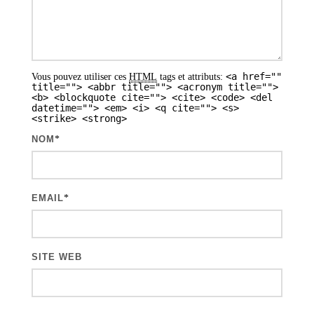
e
s
a
<a href=""
Vous pouvez utiliser ces
HTML
tags et attributs:
r
title=""> <abbr title=""> <acronym title="">
<b> <blockquote cite=""> <cite> <code> <del
t
datetime=""> <em> <i> <q cite=""> <s>
<strike> <strong>
i
NOM
*
c
l
e
EMAIL
*
s
SITE WEB