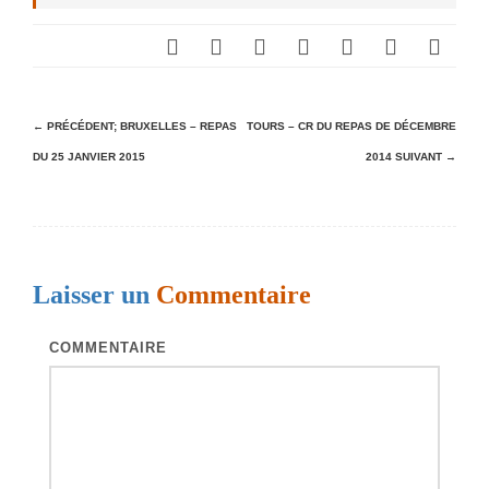
N
← PRÉCÉDENT;
BRUXELLES – REPAS
TOURS – CR DU REPAS DE DÉCEMBRE
DU 25 JANVIER 2015
2014
SUIVANT →
a
v
i
g
Laisser un
Commentaire
a
t
COMMENTAIRE
i
o
n
d