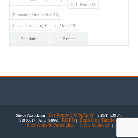
[Off] - Rouen
(12)
[Partenaire] Montpellier
(18)
[Repas Partenaire] Buenos-Aires
(19)
Populaire
Récent
Les
Repas Ufologiques
Site de l’association –
– SIRET : 530 646
RGPD
Expo Guy Tarade
918 00017 – APE : 9499Z –
|
|
Sites Amis & Partenaires
Nous contacter
|
|