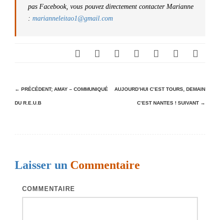
pas Facebook, vous pouvez directement contacter Marianne
:
marianneleitao1@gmail.com
N
← PRÉCÉDENT;
AMAY – COMMUNIQUÉ
AUJOURD’HUI C’EST TOURS, DEMAIN
DU R.E.U.B
C’EST NANTES !
SUIVANT →
a
v
i
g
Laisser un
Commentaire
a
t
COMMENTAIRE
i
o