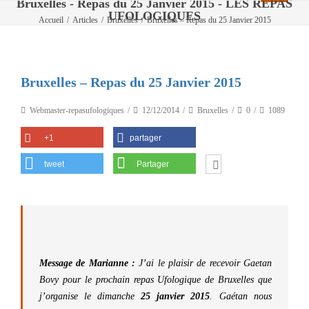
Bruxelles - Repas du 25 Janvier 2015 - LES REPAS
UFOLOGIQUES
Accueil
/
Articles
/
Bruxelles
/
Bruxelles – Repas du 25 Janvier 2015
Bruxelles – Repas du 25 Janvier 2015
Webmaster-repasufologiques
12/12/2014
Bruxelles
0
1089
+1
partager
tweet
Partager
Message de Marianne :
J’ai le plaisir de recevoir Gaetan
Bovy pour le prochain repas Ufologique de Bruxelles que
j’organise le dimanche
25 janvier 2015
. Gaétan nous