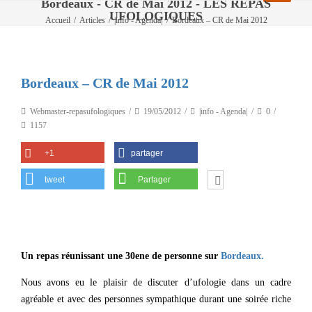
Bordeaux - CR de Mai 2012 - LES REPAS
UFOLOGIQUES
Accueil
/
Articles
/
|info - Agenda|
/
Bordeaux – CR de Mai 2012
Bordeaux – CR de Mai 2012
Webmaster-repasufologiques
19/05/2012
|info - Agenda|
0
1157
+1
partager
tweet
Partager
Un repas réunissant une 30ene de personne sur
Bordeaux.
Nous avons eu le plaisir de discuter d’ufologie dans un cadre
agréable et avec des personnes sympathique durant une soirée riche