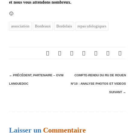
et nous vous attendons nombreux.
🙂
association
Bordeaux
Bordelais
repas ufologiques
N
← PRÉCÉDENT;
PARTENAIRE – OVNI
COMPTE-RENDU DU RU DE ROUEN
LANGUEDOC
N°10 : ANALYSE PHOTOS ET VIDEOS
a
SUIVANT →
v
i
g
a
Laisser un
Commentaire
t