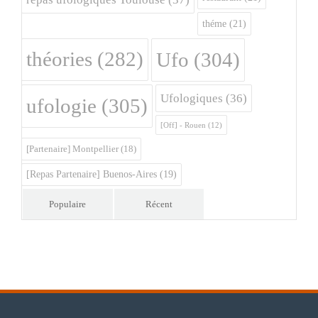
théme
(21)
théories
(282)
Ufo
(304)
Ufologiques
(36)
ufologie
(305)
[Off] - Rouen
(12)
[Partenaire] Montpellier
(18)
[Repas Partenaire] Buenos-Aires
(19)
Populaire
Récent