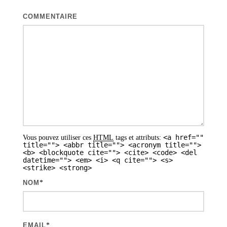
i
COMMENTAIRE
o
n
d
e
s
a
r
<a href=""
Vous pouvez utiliser ces
HTML
tags et attributs:
t
title=""> <abbr title=""> <acronym title="">
<b> <blockquote cite=""> <cite> <code> <del
i
datetime=""> <em> <i> <q cite=""> <s>
<strike> <strong>
c
NOM
*
l
e
s
EMAIL
*