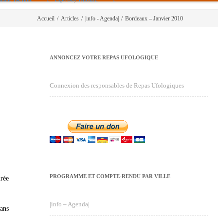
Accueil
/
Articles
/
|info - Agenda|
/
Bordeaux – Janvier 2010
ANNONCEZ VOTRE REPAS UFOLOGIQUE
Connexion des responsables de Repas Ufologiques
PROGRAMME ET COMPTE-RENDU PAR VILLE
rée
|info – Agenda|
mans