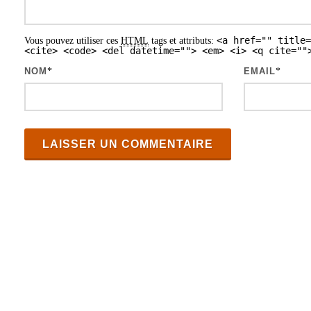
s
<a href="" title=
Vous pouvez utiliser ces
HTML
tags et attributs:
a
<cite> <code> <del datetime=""> <em> <i> <q cite=""
r
NOM
*
EMAIL
*
t
i
c
l
e
s