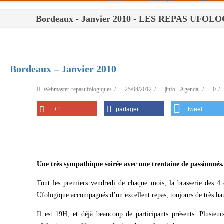
Bordeaux - Janvier 2010 - LES REPAS UFO
Paris
Toulouse
Bordeaux
Bordeaux – Janvier 2010
Montpellier
Webmaster-repasufologiques
25/04/2012
|info - Agenda|
0
Nantes
+1
partager
tweet
Tours
Orléans
Carpentras
Une très sympathique soirée avec une trentaine de passionnés.
Strasbourg
Tout les premiers vendredi de chaque mois, la brasserie des 4 
Ufologique accompagnés d’un excellent repas, toujours de très hau
Il est 19H, et déjà beaucoup de participants présents. Plusieu