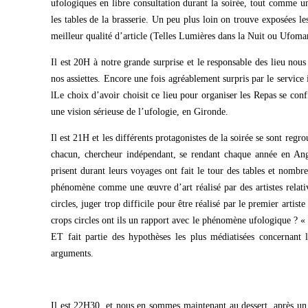
ufologiques en libre consultation durant la soirée, tout comme u
les tables de la brasserie. Un peu plus loin on trouve exposées 
meilleur qualité d’article (Telles Lumières dans la Nuit ou Ufoma
Il est 20H à notre grande surprise et le responsable des lieu nou
nos assiettes. Encore une fois agréablement surpris par le service i
lLe choix d’avoir choisit ce lieu pour organiser les Repas se con
une vision sérieuse de l’ufologie, en Gironde.
Il est 21H et les différents protagonistes de la soirée se sont regr
chacun, chercheur indépendant, se rendant chaque année en An
prisent durant leurs voyages ont fait le tour des tables et nombre
phénomène comme une œuvre d’art réalisé par des artistes relati
circles, juger trop difficile pour être réalisé par le premier artist
crops circles ont ils un rapport avec le phénomène ufologique ? «
ET fait partie des hypothèses les plus médiatisées concernant 
arguments.
Il est 22H30, et nous en sommes maintenant au dessert, après un 