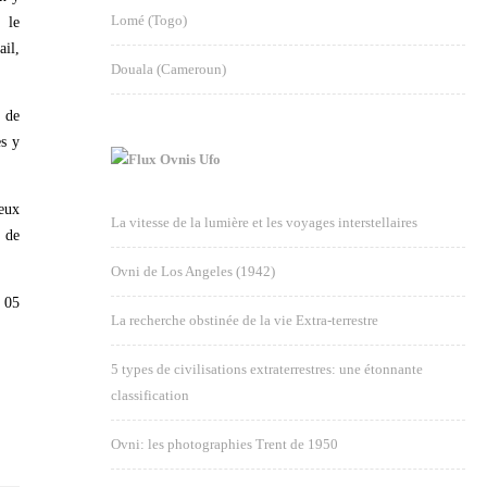
Lomé (Togo)
 le
ail,
Douala (Cameroun)
n de
es y
Ovnis Ufo
reux
La vitesse de la lumière et les voyages interstellaires
p de
Ovni de Los Angeles (1942)
 05
La recherche obstinée de la vie Extra-terrestre
5 types de civilisations extraterrestres: une étonnante
classification
Ovni: les photographies Trent de 1950