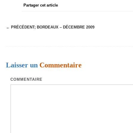
Partager cet article
← PRÉCÉDENT;
BORDEAUX – DÉCEMBRE 2009
N
a
v
i
Laisser un
Commentaire
g
a
COMMENTAIRE
t
i
o
n
d
e