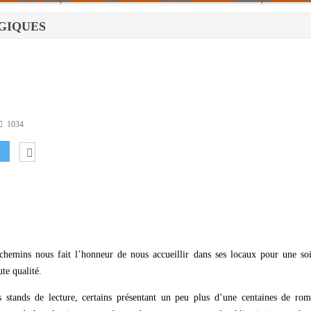
LOGIQUES
Politique De Cookies (UE)
|info – Agenda|
|Article De Presse|
[Archives]
Non Assigné
1034
chemins nous fait l’honneur de nous accueillir dans ses locaux pour une soi
te qualité.
rs stands de lecture, certains présentant un peu plus d’une centaines de ro