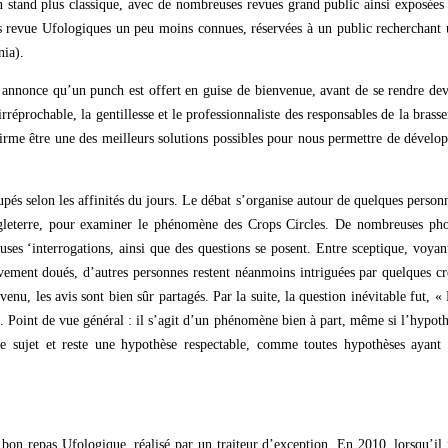
n stand plus classique, avec de nombreuses revues grand public ainsi exposées
les revue Ufologiques un peu moins connues, réservées à un public recherchant
nia).
s annonce qu’un punch est offert en guise de bienvenue, avant de se rendre de
rréprochable, la gentillesse et le professionnaliste des responsables de la brasse
firme être une des meilleurs solutions possibles pour nous permettre de dévelo
oupés selon les affinités du jours. Le débat s’organise autour de quelques person
gleterre, pour examiner le phénomène des Crops Circles. De nombreuses pho
uses ‘interrogations, ainsi que des questions se posent. Entre sceptique, voyan
vement doués, d’autres personnes restent néanmoins intriguées par quelques c
e venu, les avis sont bien sûr partagés. Par la suite, la question inévitable fut, «
 . Point de vue général : il s’agit d’un phénomène bien à part, même si l’hypot
le sujet et reste une hypothèse respectable, comme toutes hypothèses ayant 
bon repas Ufologique, réalisé par un traiteur d’exception. En 2010, lorsqu’il