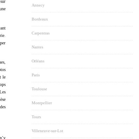
 sur
Annecy
 une
Bordeaux
vant
Carpentras
rie.
pper
Nantes
Orléans
nes,
tos
Paris
t le
rops
Toulouse
 Les
hèse
Montpellier
des
Tours
Villeneuve-sur-Lot
 n’y