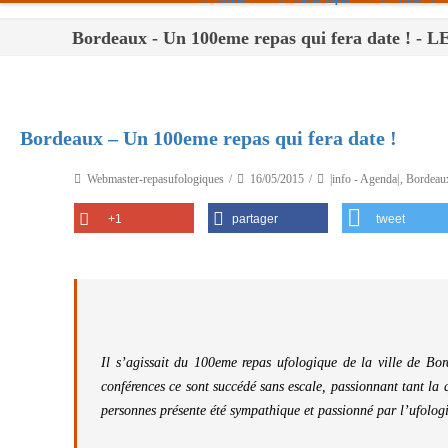
Bordeaux - Un 100eme repas qui fera date 
Paris
Toulouse
Bordeaux
Bordeaux – Un 100eme repas qui fera date !
Montpellier
Webmaster-repasufologiques
16/05/2015
|info - Agenda|
,
Bordeau
Nantes
+1
partager
tweet
Tours
Orléans
Carpentras
Strasbourg
Il s’agissait du 100eme repas ufologique de la ville de Bor
conférences ce sont succédé sans escale, passionnant tant la qu
personnes présente été sympathique et passionné par l’ufologi