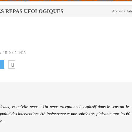
! - LES REPAS UFOLOGIQUES
Accueil
/
Arti
Politique De Cookies (UE)
|info – Agenda|
|Article De Presse|
[Archives]
Non Assigné
x
0
1425
deaux, et qu’elle repas ! Un repas exceptionnel, explosif dans le sens ou les
alité des interventions été intéressante et une soirée très plaisante tant les 60
e.