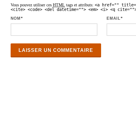
<a href="" title=
Vous pouvez utiliser ces
HTML
tags et attributs:
a
<cite> <code> <del datetime=""> <em> <i> <q cite=""
r
NOM
*
EMAIL
*
t
i
c
l
e
s