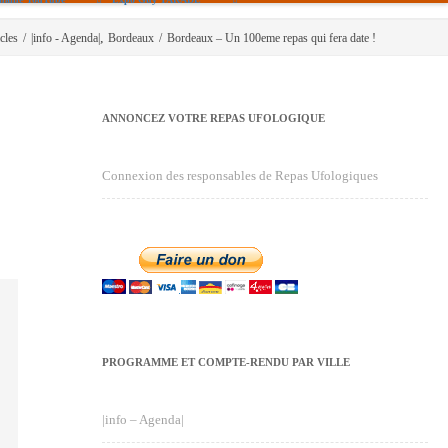
,
cles
/
|info - Agenda|
Bordeaux
/
Bordeaux – Un 100eme repas qui fera date !
ANNONCEZ VOTRE REPAS UFOLOGIQUE
Connexion des responsables de Repas Ufologiques
PROGRAMME ET COMPTE-RENDU PAR VILLE
|info – Agenda|