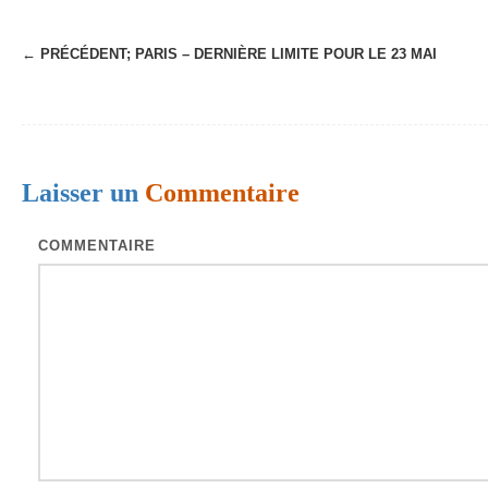
← PRÉCÉDENT;
PARIS – DERNIÈRE LIMITE POUR LE 23 MAI
N
a
v
i
Laisser un
Commentaire
g
a
COMMENTAIRE
t
i
o
n
d
e
s