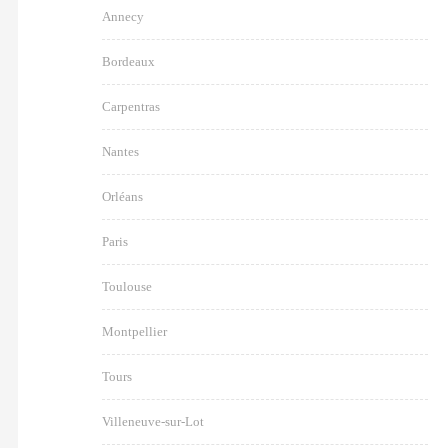
Annecy
Bordeaux
Carpentras
Nantes
Orléans
Paris
Toulouse
Montpellier
Tours
Villeneuve-sur-Lot