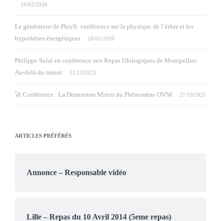
10/02/2026
Le générateur de Phryll: conférence sur la physique de l’éther et les
hypothèses énergétiques
28/01/2026
Philippe Solal en conférence aux Repas Ufologiques de Montpellier:
Au-delà du miroir
12/11/2025
🚀 Conférence : La Dimension Miroir du Phénomène OVNI
27/10/2025
ARTICLES PRÉFÉRÉS
Annonce – Responsable vidéo
Lille – Repas du 10 Avril 2014 (5eme repas)