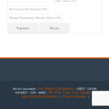
[Off] - Rouen
(12)
[Partenaire] Montpellier
(18)
[Repas Partenaire] Buenos-Aires
(19)
Populaire
Récent
Les
Repas Ufologiques
Site de l’association –
– SIRET : 530 646
RGPD
Expo Guy Tarade
918 00017 – APE : 9499Z –
|
|
Sites Amis & Partenaires
Nous contacter
|
|