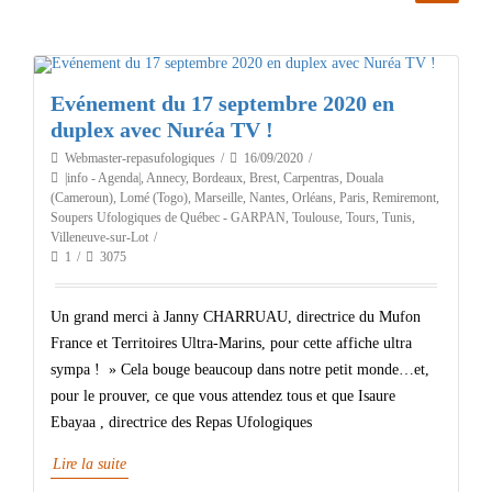
Evénement du 17 septembre 2020 en
duplex avec Nuréa TV !
Webmaster-repasufologiques
16/09/2020
|info - Agenda|
,
Annecy
,
Bordeaux
,
Brest
,
Carpentras
,
Douala
(Cameroun)
,
Lomé (Togo)
,
Marseille
,
Nantes
,
Orléans
,
Paris
,
Remiremont
,
Soupers Ufologiques de Québec - GARPAN
,
Toulouse
,
Tours
,
Tunis
,
Villeneuve-sur-Lot
1
3075
Un grand merci à Janny CHARRUAU, directrice du Mufon
France et Territoires Ultra-Marins, pour cette affiche ultra
sympa ! » Cela bouge beaucoup dans notre petit monde…et,
pour le prouver, ce que vous attendez tous et que Isaure
Ebayaa , directrice des Repas Ufologiques
Lire la suite