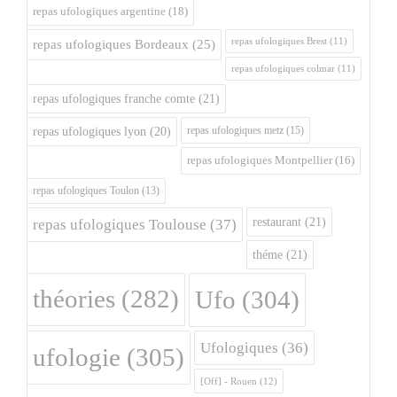
repas ufologiques argentine
(18)
repas ufologiques Brest
(11)
repas ufologiques Bordeaux
(25)
repas ufologiques colmar
(11)
repas ufologiques franche comte
(21)
repas ufologiques metz
(15)
repas ufologiques lyon
(20)
repas ufologiques Montpellier
(16)
repas ufologiques Toulon
(13)
restaurant
(21)
repas ufologiques Toulouse
(37)
théme
(21)
théories
(282)
Ufo
(304)
Ufologiques
(36)
ufologie
(305)
[Off] - Rouen
(12)