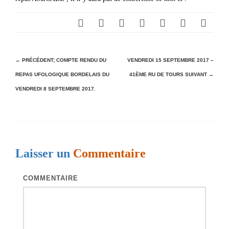
N
← PRÉCÉDENT;
COMPTE RENDU DU
VENDREDI 15 SEPTEMBRE 2017 –
REPAS UFOLOGIQUE BORDELAIS DU
41ÈME RU DE TOURS
SUIVANT →
a
VENDREDI 8 SEPTEMBRE 2017.
v
i
g
a
Laisser un
Commentaire
t
i
COMMENTAIRE
o
n
d