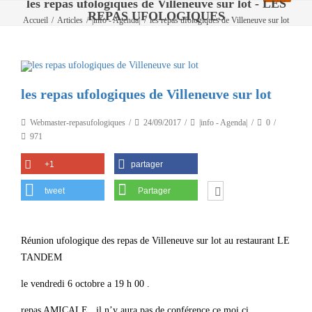
les repas ufologiques de Villeneuve sur lot - LES
REPAS UFOLOGIQUES
Accueil
/
Articles
/
|info - Agenda|
/
les repas ufologiques de Villeneuve sur lot
les repas ufologiques de Villeneuve sur lot
Webmaster-repasufologiques
24/09/2017
|info - Agenda|
0
971
+1
partager
tweet
Partager
Réunion ufologique des repas de Villeneuve sur lot au restaurant LE
TANDEM
le vendredi 6 octobre a 19 h 00 .
repas AMICALE , il n’y aura pas de conférence ce moi ci .