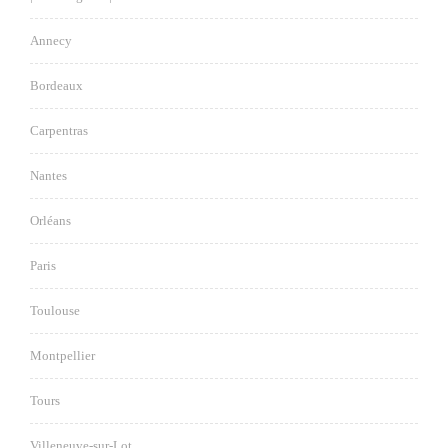
Annecy
Bordeaux
Carpentras
Nantes
Orléans
Paris
Toulouse
Montpellier
Tours
Villeneuve-sur-Lot