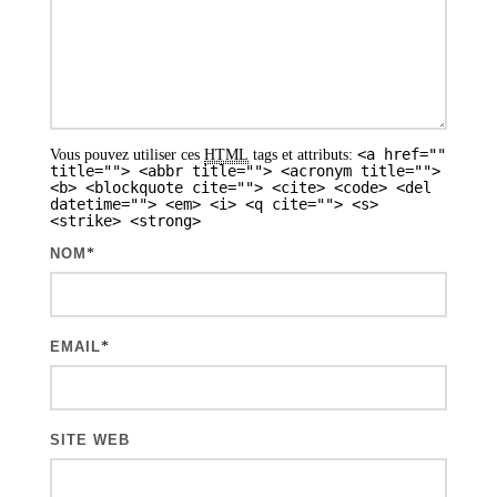
e
s
a
r
<a href=""
Vous pouvez utiliser ces
HTML
tags et attributs:
t
title=""> <abbr title=""> <acronym title="">
<b> <blockquote cite=""> <cite> <code> <del
i
datetime=""> <em> <i> <q cite=""> <s>
<strike> <strong>
c
NOM
*
l
e
s
EMAIL
*
SITE WEB