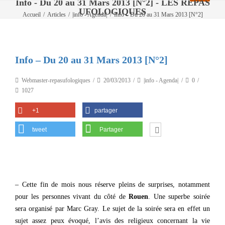
Info - Du 20 au 31 Mars 2013 [N°2] - LES REPAS
UFOLOGIQUES
Accueil
/
Articles
/
|info - Agenda|
/
Info – Du 20 au 31 Mars 2013 [N°2]
Info – Du 20 au 31 Mars 2013 [N°2]
Webmaster-repasufologiques
20/03/2013
|info - Agenda|
0
1027
+1
partager
tweet
Partager
– Cette fin de mois nous réserve pleins de surprises, notamment
pour les personnes vivant du côté de
Rouen
. Une superbe soirée
sera organisé par Marc Gray. Le sujet de la soirée sera en effet un
sujet assez peux évoqué, l’avis des religieux concernant la vie