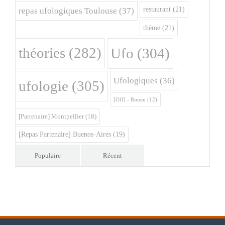
restaurant
(21)
repas ufologiques Toulouse
(37)
théme
(21)
théories
(282)
Ufo
(304)
Ufologiques
(36)
ufologie
(305)
[Off] - Rouen
(12)
[Partenaire] Montpellier
(18)
[Repas Partenaire] Buenos-Aires
(19)
Populaire
Récent