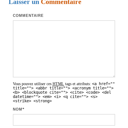
Laisser un
Commentaire
t
i
COMMENTAIRE
o
n
d
e
s
a
r
<a href=""
Vous pouvez utiliser ces
HTML
tags et attributs:
t
title=""> <abbr title=""> <acronym title="">
<b> <blockquote cite=""> <cite> <code> <del
i
datetime=""> <em> <i> <q cite=""> <s>
<strike> <strong>
c
NOM
*
l
e