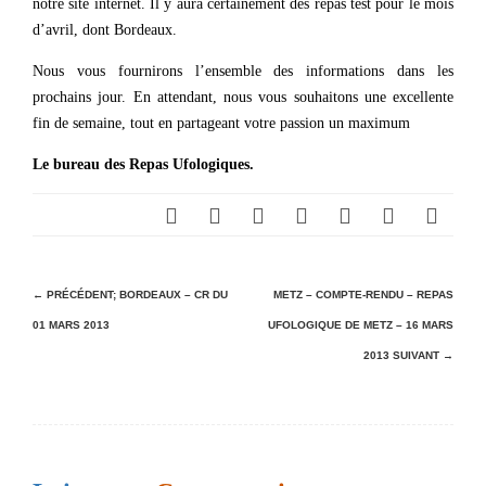
notre site internet. Il y aura certainement des repas test pour le mois
d’avril, dont Bordeaux.
Nous vous fournirons l’ensemble des informations dans les
prochains jour. En attendant, nous vous souhaitons une excellente
fin de semaine, tout en partageant votre passion un maximum
Le bureau des Repas Ufologiques.
N
← PRÉCÉDENT;
BORDEAUX – CR DU
METZ – COMPTE-RENDU – REPAS
01 MARS 2013
UFOLOGIQUE DE METZ – 16 MARS
a
2013
SUIVANT →
v
i
g
a