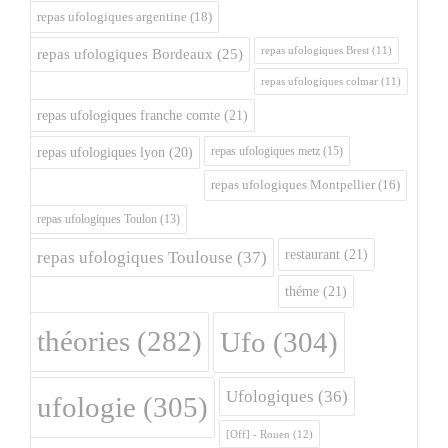
repas ufologiques argentine
(18)
repas ufologiques Brest
(11)
repas ufologiques Bordeaux
(25)
repas ufologiques colmar
(11)
repas ufologiques franche comte
(21)
repas ufologiques metz
(15)
repas ufologiques lyon
(20)
repas ufologiques Montpellier
(16)
repas ufologiques Toulon
(13)
restaurant
(21)
repas ufologiques Toulouse
(37)
théme
(21)
théories
(282)
Ufo
(304)
Ufologiques
(36)
ufologie
(305)
[Off] - Rouen
(12)