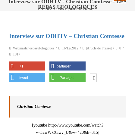
Interview sur ODHTV - Christian Comtesse - LES
REPAS UFOLOGIQUES
Accueil
/
Articles
/
|Article de Presse|
/
Interview sur ODHTV – Christian Comtesse
Interview sur ODHTV – Christian Comtesse
Webmaster-repasufologiques
16/12/2012
|Article de Presse|
0
1017
+1
partager
tweet
Partager
Christian Comtesse
[youtube http://www.youtube.com/watch?
v=32wWkXawv_U&w=420&h=315]