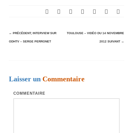
N
← PRÉCÉDENT;
INTERVIEW SUR
TOULOUSE – VIDÉO DU 14 NOVEMBRE
ODHTV – SERGE PERRONET
2012
SUIVANT →
a
v
i
g
Laisser un
Commentaire
a
t
COMMENTAIRE
i
o
n
d