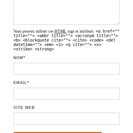
e
s
a
<a href=""
Vous pouvez utiliser ces
HTML
tags et attributs:
r
title=""> <abbr title=""> <acronym title="">
<b> <blockquote cite=""> <cite> <code> <del
t
datetime=""> <em> <i> <q cite=""> <s>
<strike> <strong>
i
NOM
*
c
l
e
EMAIL
*
s
SITE WEB