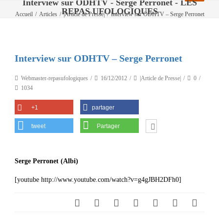
Interview sur ODHTV - Serge Perronet - LES
REPAS UFOLOGIQUES
Accueil
/
Articles
/
|Article de Presse|
/
Interview sur ODHTV – Serge Perronet
Interview sur ODHTV – Serge Perronet
Webmaster-repasufologiques
16/12/2012
|Article de Presse|
0
1034
+1
partager
tweet
Partager
Serge Perronet (Albi)
[youtube http://www.youtube.com/watch?v=g4gJBH2DFh0]