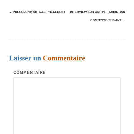
N
← PRÉCÉDENT;
ARTICLE PRÉCÉDENT
INTERVIEW SUR ODHTV – CHRISTIAN
COMTESSE
SUIVANT →
a
v
i
g
Laisser un
Commentaire
a
t
COMMENTAIRE
i
o
n
d
e
s