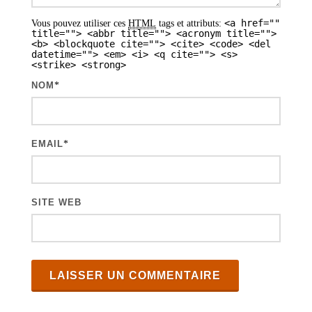
a
<a href=""
Vous pouvez utiliser ces
HTML
tags et attributs:
r
title=""> <abbr title=""> <acronym title="">
<b> <blockquote cite=""> <cite> <code> <del
t
datetime=""> <em> <i> <q cite=""> <s>
<strike> <strong>
i
NOM
*
c
l
e
EMAIL
*
s
SITE WEB