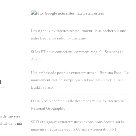
6
Google actualités : Extraterrestres
Les signaux extraterrestres pourraient-ils se cacher sur une
autre fréquence radio ? - Enerzine
Si les ET nous contactent, comment réagir? - Sciences et
Avenir
Une ambassade pour les extraterrestres au Burkina Faso : Le
mouvement raëlien s’explique - leFaso.net - L'actualité au
Burkina Faso
Où la NASA cherche-t-elle des traces de vie extraterrestre ? -
National Geographic
SETI et signaux extraterrestres : avons-nous écouté sur la
mauvaise fréquence depuis 60 ans ? - Génération NT