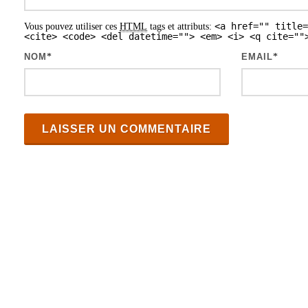
s
<a href="" title=
Vous pouvez utiliser ces
HTML
tags et attributs:
a
<cite> <code> <del datetime=""> <em> <i> <q cite=""
r
NOM
*
EMAIL
*
t
i
c
l
e
s