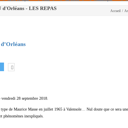
RU d'Orléans - LES REPAS
Accueil
/
Ar
Politique De Cookies (UE)
|info – Agenda|
|Article De Presse|
[Archives]
 d’Orléans
Non Assigné
le vendredi 28 septembre 2018.
 type de Maurice Masse en juillet 1965 à Valensole… Nul doute que ce sera un
 et phénomènes inexpliqués.