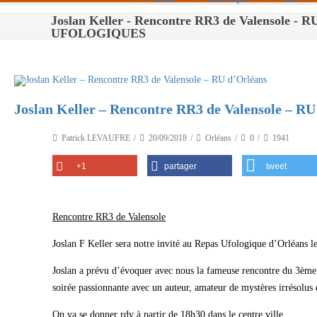
Joslan Keller - Rencontre RR3 de Valensole - 
Paris
UFOLOGIQUES
Toulouse
Bordeaux
Joslan Keller – Rencontre RR3 de Valensole – RU
Montpellier
Nantes
Patrick LEVAUFRE
20/09/2018
Orléans
0
1941
Tours
+1
partager
tweet
Orléans
Carpentras
Rencontre RR3 de Valensole
Strasbourg
Joslan F Keller sera notre invité au Repas Ufologique d’Orléans 
Joslan a prévu d’évoquer avec nous la fameuse rencontre du 3ème
soirée passionnante avec un auteur, amateur de mystères irrésolus
On va se donner rdv à partir de 18h30 dans le centre ville