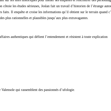
eant sur les sites historiques pour mener ses enquêtes et rencontrer des personna
 côtoie les études sérieuses, Joslan fait un travail d’historien de l’étrange auto
faits. Il enquête et croise les informations qu’il obtient sur le terrain quand c’
 des plus rationnelles et plausibles jusqu’aux plus extravagantes.
5 affaires authentiques qui défient l’entendement et résistent à toute explication
de Valensole qui rassemblent des passionnés d’ufologie.