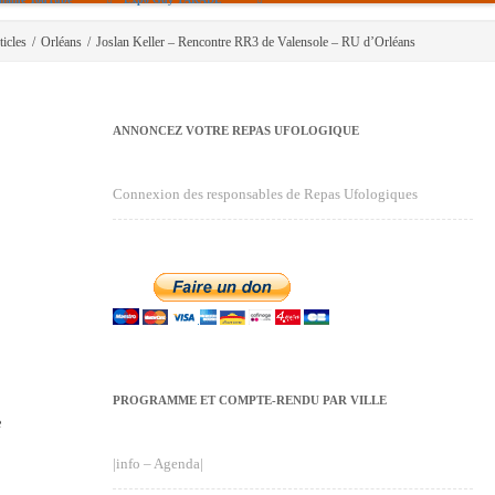
ticles
/
Orléans
/
Joslan Keller – Rencontre RR3 de Valensole – RU d’Orléans
ANNONCEZ VOTRE REPAS UFOLOGIQUE
Connexion des responsables de Repas Ufologiques
PROGRAMME ET COMPTE-RENDU PAR VILLE
e
|info – Agenda|