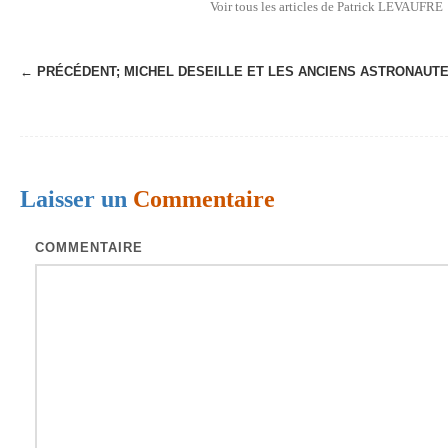
Voir tous les articles de Patrick LEVAUFRE
← PRÉCÉDENT;
MICHEL DESEILLE ET LES ANCIENS ASTRONAUT
N
a
v
i
Laisser un
Commentaire
g
a
COMMENTAIRE
t
i
o
n
d
e