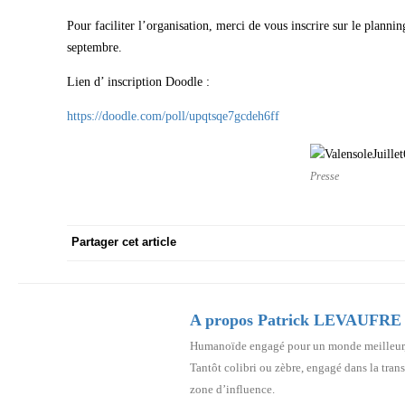
Pour faciliter l’organisation, merci de vous inscrire sur le plan
septembre.
Lien d’ inscription Doodle :
https://doodle.com/poll/upqtsqe7gcdeh6ff
Presse
Partager cet article
A propos Patrick LEVAUFRE
Humanoïde engagé pour un monde meilleur, je suis Inspiré par l’école de la vie et de la terre, L’école buissonnière et le
Tantôt colibri ou zèbre, engagé dans la transition en créant ma part De minuscules changemen
zone d’influence.