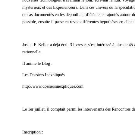
nouvelles technologies, travaillant le jour, écrivant la nuit, voyag
mystérieux et des Expérienceurs. Dans ces univers où la spéculation
de cas documentés en les dépouillant d’éléments rajoutés autour des 
possible, ensuite il passe en revue différentes hypothèses en allant
Joslan F. Keller a déjà écrit 3 livres et s’est intéressé à plus de 4
rationnelle.
Il anime le Blog :
Les Dossiers Inexpliqués
http://www.dossiersinexpliques.com
Le 1er juillet, il comptait parmi les intervenants des Rencontres 
Inscription :