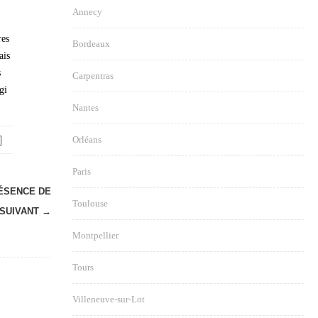
Annecy
res
Bordeaux
ais
s
Carpentras
gi
Nantes
Orléans
Paris
RÉSENCE DE
Toulouse
SUIVANT →
Montpellier
Tours
Villeneuve-sur-Lot