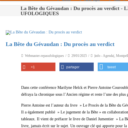
La Bête du Gévaudan : Du procès au verdict -
Paris
UFOLOGIQUES
Toulouse
Bordeaux
La Bête du Gévaudan : Du procès au verdict
Montpellier
Nantes
Webmaster-repasufologiques
29/01/2025
|info - Agenda|
,
Montpell
Tours
+1
partager
tweet
Orléans
Carpentras
Dans cette conférence Marilyne Helck et Pierre Antoine Courouble 
défraya la chronique sous l’Ancien régime et reste l’une des plus 
Strasbourg
Pierre Antoine est l’auteur du livre » Le Procès de la Bête du Gé
Il a également publié » Le jugement de la Bête » en collaboration 
tableaux. Il vient de préfacer le livre de Daniel Jumentier » La 
livre, jamais écrit sur le sujet. Un ouvrage clé qui apporte pour l