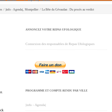
,
es
/
|info - Agenda|
Montpellier
/
La Bête du Gévaudan : Du procès au verdict
ANNONCEZ VOTRE REPAS UFOLOGIQUE
Connexion des responsables de Repas Ufologiques
PROGRAMME ET COMPTE-RENDU PAR VILLE
ce.
|info – Agenda|
ock