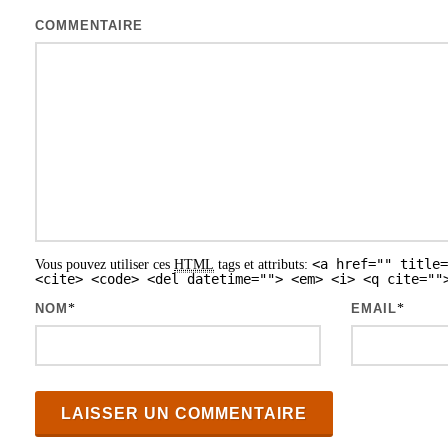
t
COMMENTAIRE
i
o
n
d
e
s
a
<a href="" title=
Vous pouvez utiliser ces
HTML
tags et attributs:
r
<cite> <code> <del datetime=""> <em> <i> <q cite=""
t
NOM
*
EMAIL
*
i
c
l
e