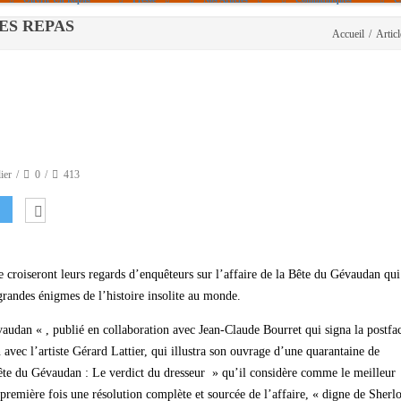
 LES REPAS
Accueil
/
Articl
Politique De Cookies (UE)
|info – Agenda|
|Article De Presse|
[Archives]
Non Assigné
ier
0
413
croiseront leurs regards d’enquêteurs sur l’affaire de la Bête du Gévaudan qui
grandes énigmes de l’histoire insolite au monde.
vaudan « , publié en collaboration avec Jean-Claude Bourret qui signa la postfa
avec l’artiste Gérard Lattier, qui illustra son ouvrage d’une quarantaine de
Bête du Gévaudan : Le verdict du dresseur » qu’il considère comme le meilleur
a première fois une résolution complète et sourcée de l’affaire, « digne de Sherl