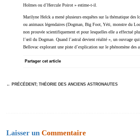
Holmes ou d’Hercule Poirot » estime-t-il.
Marilyne Helck a mené plusieurs enquêtes sur la thématique des lo
ou animaux légendaires (Dogman, Big Foot, Yéti, monstre du Loc
non prouvée scientifiquement et pour lesquelles elle a effectué pl
l’œil du Dogman. Quand l’astral devient réalité », un ouvrage qui 
Bellovac explorant une piste d’explication sur le phénomène des a
Partager cet article
← PRÉCÉDENT;
THÉORIE DES ANCIENS ASTRONAUTES
N
a
v
i
g
Laisser un
Commentaire
a