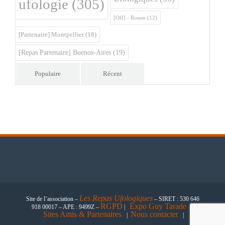
ufologie
(305)
[Off] - Rouen
(12)
[Partenaire] Montpellier
(18)
[Repas Partenaire] Buenos-Aires
(19)
Populaire
Récent
Les
Repas Ufologiques
Site de l’association –
– SIRET : 530 646
RGPD
Expo Guy Tarade
918 00017 – APE : 9499Z –
|
|
Sites Amis & Partenaires
Nous contacter
|
|