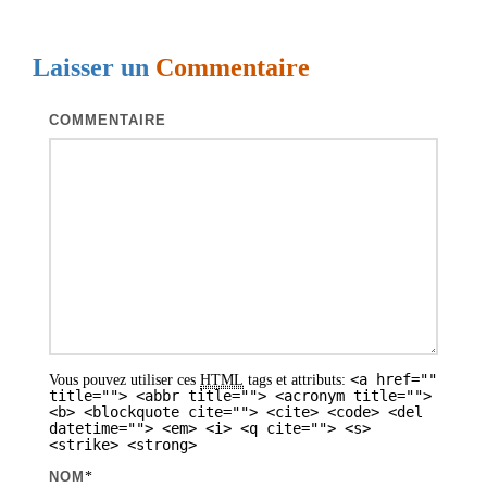
i
g
Laisser un
Commentaire
a
t
COMMENTAIRE
i
o
n
d
e
s
a
<a href=""
Vous pouvez utiliser ces
HTML
tags et attributs:
r
title=""> <abbr title=""> <acronym title="">
<b> <blockquote cite=""> <cite> <code> <del
t
datetime=""> <em> <i> <q cite=""> <s>
<strike> <strong>
i
NOM
*