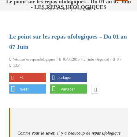
Le point sur les repas ufologiques - Du 01 au 07 Juin
- LES REPAS UFOLOGIQUES
Accueil
/
Articles
/
|info - Agenda|
/
Le point sur les repas ufologiques – Du 01 au 07 Juin
Le point sur les repas ufologiques – Du 01 au
07 Juin
Webmaster-repasufologiques
03/06/2015
|info - Agenda|
0
1354
+1
partager
tweet
Partager
Comme vous le savez, il y a beaucoup de repas ufologique