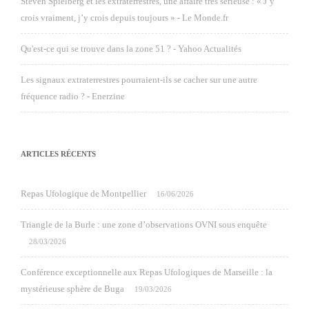
Steven Spielberg et les extraterrestres, une affaire très sérieuse : « J’y
crois vraiment, j’y crois depuis toujours » - Le Monde.fr
Qu'est-ce qui se trouve dans la zone 51 ? - Yahoo Actualités
Les signaux extraterrestres pourraient-ils se cacher sur une autre
fréquence radio ? - Enerzine
ARTICLES RÉCENTS
Repas Ufologique de Montpellier
16/06/2026
Triangle de la Burle : une zone d’observations OVNI sous enquête
28/03/2026
Conférence exceptionnelle aux Repas Ufologiques de Marseille : la
mystérieuse sphère de Buga
19/03/2026