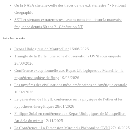
Où la NASA cherche-t-elle des traces de vie extraterrestre ? - National
Geographic
SETI et signaux extraterrestres : avons-nous écouté sur la mauvaise
fréquence depuis 60 ans ? - Génération NT
Articles récents
Repas Ufologique de Montpellier
16/06/2026
Triangle de la Burle : une zone d’observations OVNI sous enquête
28/03/2026
Conférence exceptionnelle aux Repas Ufologiques de Marseille : la
mystérieuse sphère de Buga
19/03/2026
Les mystères des civilisations méso-américaines en Amérique centrale
10/02/2026
Le générateur de Phryll: conférence sur la physique de l’éther et les
hypothèses énergétiques
28/01/2026
Philippe Solal en conférence aux Repas Ufologiques de Montpellier:
Au-delà du miroir
12/11/2025
🚀 Conférence : La Dimension Miroir du Phénomène OVNI
27/10/2025