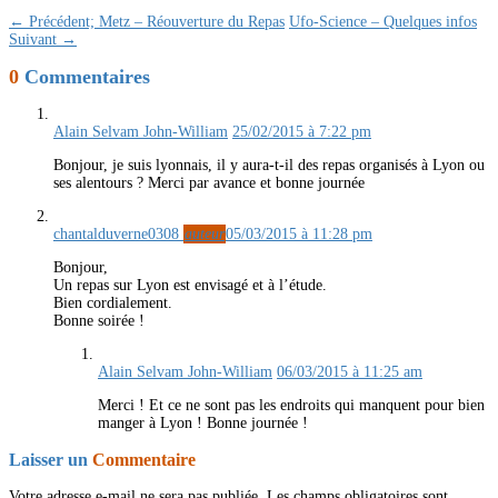
← Précédent;
Metz – Réouverture du Repas
Ufo-Science – Quelques infos
Suivant →
0
Commentaires
Alain Selvam John-William
25/02/2015 à 7:22 pm
Bonjour, je suis lyonnais, il y aura-t-il des repas organisés à Lyon ou
ses alentours ? Merci par avance et bonne journée
chantalduverne0308
auteur
05/03/2015 à 11:28 pm
Bonjour,
Un repas sur Lyon est envisagé et à l’étude.
Bien cordialement.
Bonne soirée !
Alain Selvam John-William
06/03/2015 à 11:25 am
Merci ! Et ce ne sont pas les endroits qui manquent pour bien
manger à Lyon ! Bonne journée !
Laisser un
Commentaire
Votre adresse e-mail ne sera pas publiée.
Les champs obligatoires sont