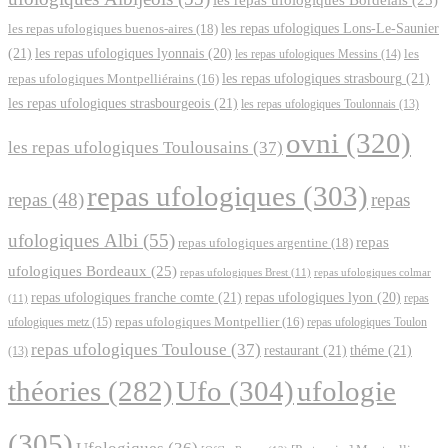
les repas ufologiques Lons-Le-Saunier
les repas ufologiques buenos-aires
(18)
(21)
les repas ufologiques lyonnais
(20)
les repas ufologiques Messins
(14)
les
les repas ufologiques strasbourg
(21)
repas ufologiques Montpelliérains
(16)
les repas ufologiques strasbourgeois
(21)
les repas ufologiques Toulonnais
(13)
ovni
(320)
les repas ufologiques Toulousains
(37)
repas ufologiques
(303)
repas
(48)
repas
ufologiques Albi
(55)
repas
repas ufologiques argentine
(18)
ufologiques Bordeaux
(25)
repas ufologiques Brest
(11)
repas ufologiques colmar
repas ufologiques franche comte
(21)
repas ufologiques lyon
(20)
repas
(11)
ufologiques metz
(15)
repas ufologiques Montpellier
(16)
repas ufologiques Toulon
repas ufologiques Toulouse
(37)
restaurant
(21)
théme
(21)
(13)
Ufo
(304)
ufologie
théories
(282)
(305)