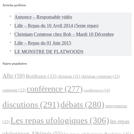
Articles préférés
Annonce – Responsable vidéo
Lille – Repas du 10 Avril 2014 (5eme repas)
Christiam Comtesse chez Bob – Mardi 10 Décembre
Lille – Repas du 01 Juin 2015
LE MONSTRE DE FLATWOODS
Sujets populaires
Albi
(59)
Bordeaux
(33)
christian
(21)
christian comtesse
(21)
conférence
(277)
comtesse
(22)
conférences
(16)
discutions
(291)
débats
(280)
interventions
Les repas ufologiques
(306)
les repas
(22)
ufologiques Albijeois
(55)
les repas ufologiques Bordelais
(25)