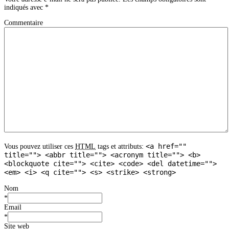
indiqués avec
*
Commentaire
<a href=""
Vous pouvez utiliser ces
HTML
tags et attributs:
title=""> <abbr title=""> <acronym title=""> <b>
<blockquote cite=""> <cite> <code> <del datetime="">
<em> <i> <q cite=""> <s> <strike> <strong>
Nom
*
Email
*
Site web