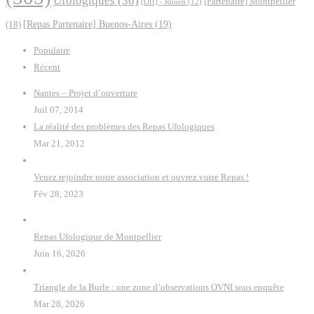
Ufologiques
(36)
[Partenaire] Montpellier
[Off] - Rouen
(12)
(18)
[Repas Partenaire] Buenos-Aires
(19)
Populaire
Récent
Nantes – Projet d’ouverture
Juil 07, 2014
La réalité des problèmes des Repas Ufologiques
Mar 21, 2012
Venez rejoindre notre association et ouvrez votre Repas !
Fév 28, 2023
Repas Ufologique de Montpellier
Juin 16, 2026
Triangle de la Burle : une zone d’observations OVNI sous enquête
Mar 28, 2026