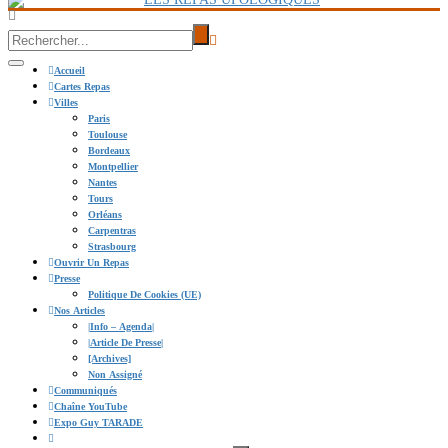
Accueil
Cartes Repas
Villes
Paris
Toulouse
Bordeaux
Montpellier
Nantes
Tours
Orléans
Carpentras
Strasbourg
Ouvrir Un Repas
Presse
Politique De Cookies (UE)
Nos Articles
|info – Agenda|
|Article De Presse|
[Archives]
Non Assigné
Communiqués
Chaîne YouTube
Expo Guy TARADE