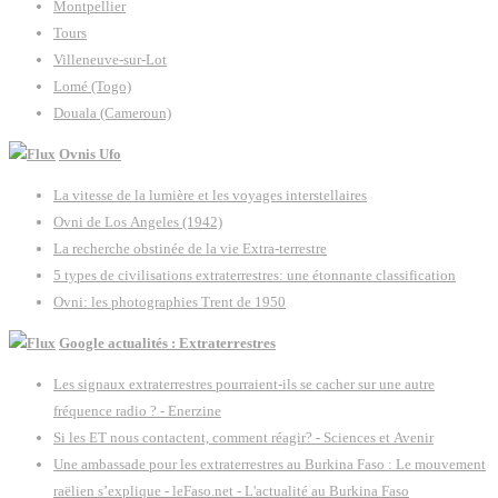
Montpellier
Tours
Villeneuve-sur-Lot
Lomé (Togo)
Douala (Cameroun)
Ovnis Ufo
La vitesse de la lumière et les voyages interstellaires
Ovni de Los Angeles (1942)
La recherche obstinée de la vie Extra-terrestre
5 types de civilisations extraterrestres: une étonnante classification
Ovni: les photographies Trent de 1950
Google actualités : Extraterrestres
Les signaux extraterrestres pourraient-ils se cacher sur une autre
fréquence radio ? - Enerzine
Si les ET nous contactent, comment réagir? - Sciences et Avenir
Une ambassade pour les extraterrestres au Burkina Faso : Le mouvement
raëlien s’explique - leFaso.net - L'actualité au Burkina Faso