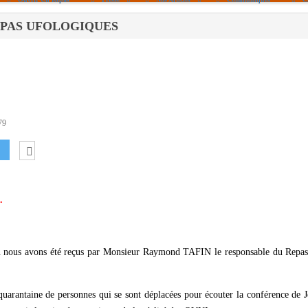
S REPAS UFOLOGIQUES
Politique De Cookies (UE)
|info – Agenda|
|Article De Presse|
[Archives]
Non Assigné
79
.
ou nous avons été reçus par Monsieur Raymond TAFIN le responsable du Repas
quarantaine de personnes qui se sont déplacées pour écouter la conférence de 