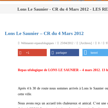
Lons Le Saunier - CR du 4 Mars 2012 - LE
Paris
Toulouse
Bordeaux
Lons Le Saunier – CR du 4 Mars 2012
Montpellier
Webmaster-repasufologiques
25/04/2012
[Archives]
0
9
Nantes
+1
partager
tweet
Tours
Orléans
Repas ufologique de LONS LE SAUNIER –
4 mars 2012. 13 h
Carpentras
Strasbourg
Après 4 h 30 de route nous sommes arrivés à Lons le Saunier 
cette ville.
Nous avons reçu un accueil très chaleureux et amical. C’est une 