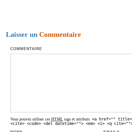
v
i
g
Laisser un
Commentaire
a
t
COMMENTAIRE
i
o
n
d
e
s
a
<a href="" title=
Vous pouvez utiliser ces
HTML
tags et attributs:
r
<cite> <code> <del datetime=""> <em> <i> <q cite=""
t