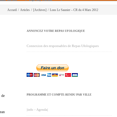
Accueil
/
Articles
/
[Archives]
/
Lons Le Saunier – CR du 4 Mars 2012
ANNONCEZ VOTRE REPAS UFOLOGIQUE
Connexion des responsables de Repas Ufologiques
PROGRAMME ET COMPTE-RENDU PAR VILLE
 de
|info – Agenda|
Jean