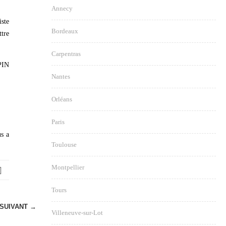
Annecy
iste
Bordeaux
ttre
Carpentras
PIN
Nantes
Orléans
Paris
s a
Toulouse
Montpellier
Tours
SUIVANT →
Villeneuve-sur-Lot