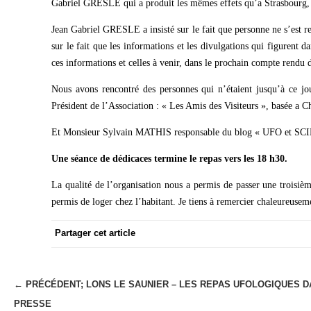
Gabriel GRESLE qui a produit les mêmes effets qu’a Strasbourg, a
Jean Gabriel GRESLE a insisté sur le fait que personne ne s’est
sur le fait que les informations et les divulgations qui figurent d
ces informations et celles à venir, dans le prochain compte rend
Nous avons rencontré des personnes qui n’étaient jusqu’à ce 
Président de l’Association : « Les Amis des Visiteurs », basée a 
Et Monsieur Sylvain MATHIS responsable du blog « UFO et SCI
Une séance de dédicaces termine le repas vers les 18 h30.
La qualité de l’organisation nous a permis de passer une troi
permis de loger chez l’habitant. Je tiens à remercier chaleureusem
Partager cet article
← PRÉCÉDENT;
LONS LE SAUNIER – LES REPAS UFOLOGIQUES D
N
PRESSE
a