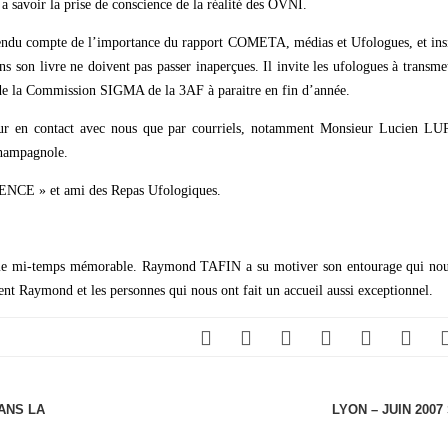
 savoir la prise de conscience de la réalité des OVNI.
 rendu compte de l’importance du rapport COMETA, médias et Ufologues, et ins
ans son livre ne doivent pas passer inaperçues. Il invite les ufologues à transme
u de la Commission SIGMA de la 3AF à paraitre en fin d’année.
jour en contact avec nous que par courriels, notamment Monsieur Lucien LU
Champagnole.
ENCE » et ami des Repas Ufologiques.
sième mi-temps mémorable. Raymond TAFIN a su motiver son entourage qui nou
ent Raymond et les personnes qui nous ont fait un accueil aussi exceptionnel.
ANS LA
LYON – JUIN 2007