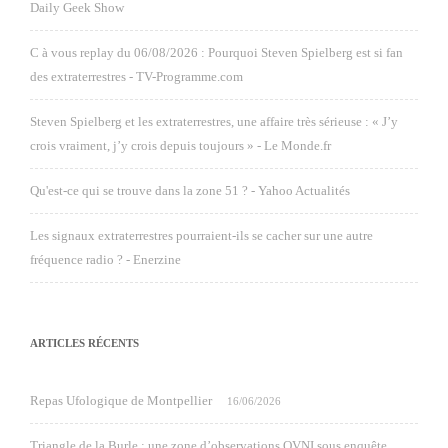
Daily Geek Show
C à vous replay du 06/08/2026 : Pourquoi Steven Spielberg est si fan
des extraterrestres - TV-Programme.com
Steven Spielberg et les extraterrestres, une affaire très sérieuse : « J’y
crois vraiment, j’y crois depuis toujours » - Le Monde.fr
Qu'est-ce qui se trouve dans la zone 51 ? - Yahoo Actualités
Les signaux extraterrestres pourraient-ils se cacher sur une autre
fréquence radio ? - Enerzine
ARTICLES RÉCENTS
Repas Ufologique de Montpellier
16/06/2026
Triangle de la Burle : une zone d’observations OVNI sous enquête