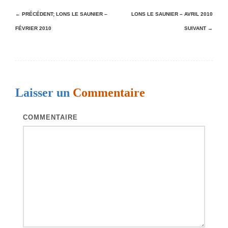
N
← PRÉCÉDENT;
LONS LE SAUNIER –
LONS LE SAUNIER – AVRIL 2010
FÉVRIER 2010
SUIVANT →
a
v
i
g
Laisser un
Commentaire
a
t
COMMENTAIRE
i
o
n
d
e
s
a