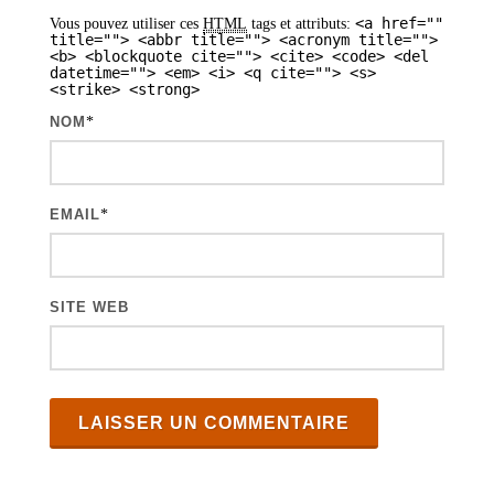
<a href=""
Vous pouvez utiliser ces
HTML
tags et attributs:
r
title=""> <abbr title=""> <acronym title="">
<b> <blockquote cite=""> <cite> <code> <del
t
datetime=""> <em> <i> <q cite=""> <s>
<strike> <strong>
i
NOM
*
c
l
e
EMAIL
*
s
SITE WEB