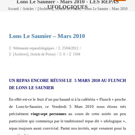
Lons Le Saunier - Mars 2010 - LES REPAS
UFOLOGIQUES
,
Accueil
/
Articles
/
[Archives]
|Article de Presse|
/
Lons Le Saunier – Mars 2010
Lons Le Saunier – Mars 2010
Webmaster-repasufologiques
25/04/2012
[Archives]
,
|Article de Presse|
0
1104
UN REPAS ENCORE RÉUSSI LE 5 MARS 2010 AU FLUNCH
DE LONS LE SAUNIER
En effet est-ce le fruit d’un pur hasard si à la cafétéria « Flunch » proche
de Lons-le-Saunier, ce Vendredi 5 Mars 2010 nous étions très
précisément
vingt-sept personnes
au cours de cette soirée un peu
particulière qui commença par le traditionnel repas dit « ufologique »,
repas toujours aussi convivial. Parmi nos invités, sept venaient pour la