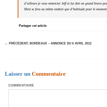
d’ailleurs je veux remercier Jeff et lui dire un grand bravo po
Metz se fera au même endroit que d’habitude pour le moment
Partager cet article
← PRÉCÉDENT;
BORDEAUX – ANNONCE DU 6 AVRIL 2012
N
a
v
i
Laisser un
Commentaire
g
a
COMMENTAIRE
t
i
o