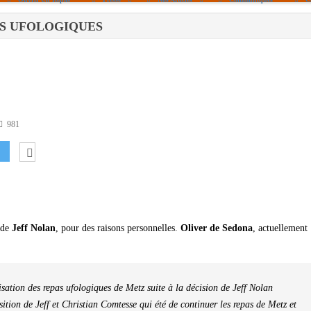
EPAS UFOLOGIQUES
Politique De Cookies (UE)
|info – Agenda|
|Article De Presse|
[Archives]
Non Assigné
981
 de
Jeff Nolan
, pour des raisons personnelles.
Oliver de Sedona
, actuellement
ation des repas ufologiques de Metz suite à la décision de Jeff Nolan
sition de Jeff et Christian Comtesse qui été de continuer les repas de Metz et