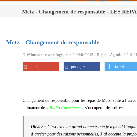
Metz - Changement de responsable - LES R
Paris
Toulouse
Bordeaux
Metz – Changement de responsable
Montpellier
Webmaster-repasufologiques
06/04/2012
|info - Agenda|
0
Nantes
+1
partager
tweet
Tours
Orléans
Carpentras
Changement de responsable pour les repas de Metz, suite à l’arrêt
Strasbourg
animateur de
« Radio Conscience »
s’occupera des soirées.
Olivier –
C’est avec un grand honneur que je reprend l’organis
d’arrêter pour des raisons personnelles, J’ai accepté la propo