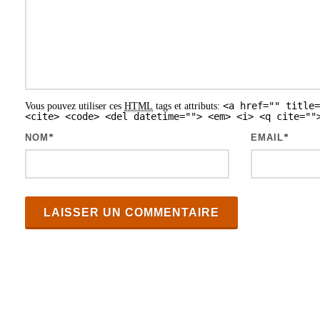
n
d
e
s
<a href="" title=
Vous pouvez utiliser ces
HTML
tags et attributs:
a
<cite> <code> <del datetime=""> <em> <i> <q cite=""
r
NOM
*
EMAIL
*
t
i
c
l
e
s