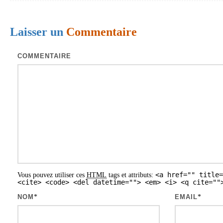
v
i
Laisser un
Commentaire
g
a
COMMENTAIRE
t
i
o
n
d
e
s
<a href="" title=
Vous pouvez utiliser ces
HTML
tags et attributs:
a
<cite> <code> <del datetime=""> <em> <i> <q cite=""
r
NOM
*
EMAIL
*
t