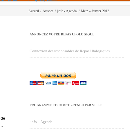
Accueil
/
Articles
/
|info - Agenda|
/
Metz – Janvier 2012
ANNONCEZ VOTRE REPAS UFOLOGIQUE
Connexion des responsables de Repas Ufologiques
PROGRAMME ET COMPTE-RENDU PAR VILLE
 de
|info – Agenda|
e…