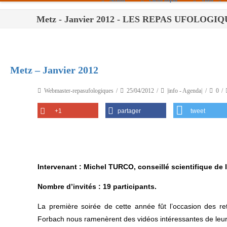
Metz - Janvier 2012 - LES REPAS UFOLOGI
Paris
Toulouse
Bordeaux
Metz – Janvier 2012
Montpellier
Webmaster-repasufologiques
25/04/2012
|info - Agenda|
0
Nantes
+1
partager
tweet
Tours
Orléans
Carpentras
Intervenant : Michel TURCO, conseillé scientifique de
Strasbourg
Nombre d’invités : 19 participants.
La première soirée de cette année fût l’occasion des r
Forbach nous ramenèrent des vidéos intéressantes de leur