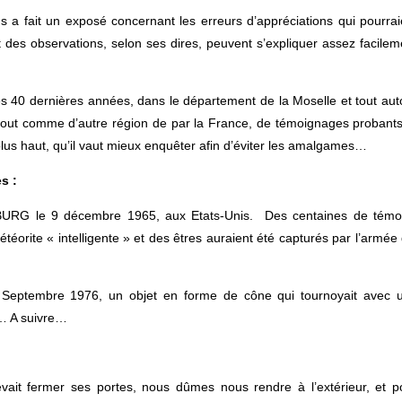
a fait un exposé concernant les erreurs d’appréciations qui pourrai
 des observations, selon ses dires, peuvent s’expliquer assez facilem
ces 40 dernières années, dans le département de la Moselle et tout aut
, tout comme d’autre région de par la France, de témoignages probants
 plus haut, qu’il vaut mieux enquêter afin d’éviter les amalgames…
s :
KSBURG le 9 décembre 1965, aux Etats-Unis. Des centaines de témo
éorite « intelligente » et des êtres auraient été capturés par l’armée 
18 Septembre 1976, un objet en forme de cône qui tournoyait avec 
e… A suivre…
vait fermer ses portes, nous dûmes nous rendre à l’extérieur, et p