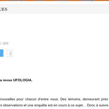
QUES
Politique De Cookies (UE)
|info – Agenda|
|Article De Presse|
[Archives]
Non Assigné
1070
 la revue UFOLOGIA.
etrouvailles pour chacun d’entre nous. Des témoins, demeurant près
s observations et une enquête est en cours à ce sujet… Donc à suivr