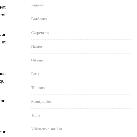
Annecy
ent
ent
Bordeaux
Carpentras
our
 et
Nantes
Orléans
ins
Paris
qui
Toulouse
une
Montpellier
Tours
Villeneuve-sur-Lot
our