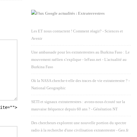
Google actualités : Extraterrestres
Les ET nous contactent ! Comment réagir? - Sciences et
Avenir
Une ambassade pour les extraterrestres au Burkina Faso : Le
mouvement raëlien s’explique - leFaso.net - L'actualité au
Burkina Faso
Où la NASA cherche-t-elle des traces de vie extraterrestre ? -
National Geographic
SETI et signaux extraterrestres : avons-nous écouté sur la
ite="">
mauvaise fréquence depuis 60 ans ? - Génération NT
Des chercheurs explorent une nouvelle portion du spectre
radio à la recherche d'une civilisation extraterrestre - Geo.fr