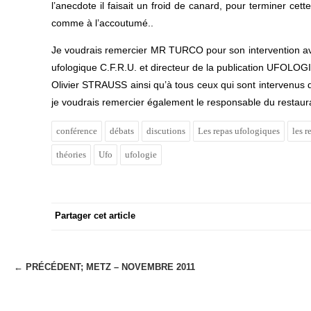
l’anecdote il faisait un froid de canard, pour terminer cett
comme à l’accoutumé..
Je voudrais remercier MR TURCO pour son intervention a
ufologique C.F.R.U. et directeur de la publication UFOLO
Olivier STRAUSS ainsi qu’à tous ceux qui sont intervenus d
je voudrais remercier également le responsable du restaur
conférence
débats
discutions
Les repas ufologiques
les 
théories
Ufo
ufologie
Partager cet article
← PRÉCÉDENT;
METZ – NOVEMBRE 2011
N
a