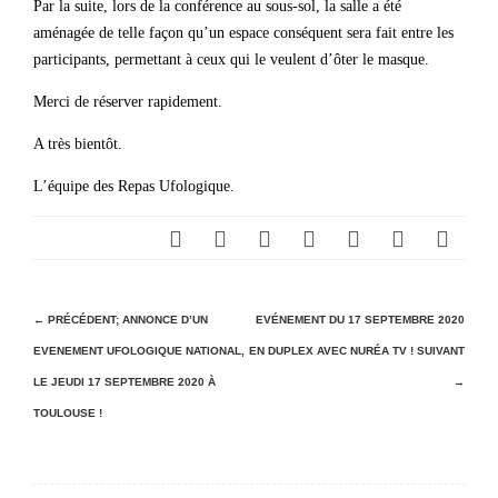
Par la suite, lors de la conférence au sous-sol, la salle a été
aménagée de telle façon qu’un espace conséquent sera fait entre les
participants, permettant à ceux qui le veulent d’ôter le masque.
Merci de réserver rapidement.
A très bientôt.
L’équipe des Repas Ufologique.
N
← PRÉCÉDENT;
ANNONCE D’UN
EVÉNEMENT DU 17 SEPTEMBRE 2020
EVENEMENT UFOLOGIQUE NATIONAL,
EN DUPLEX AVEC NURÉA TV !
SUIVANT
a
LE JEUDI 17 SEPTEMBRE 2020 À
→
v
TOULOUSE !
i
g