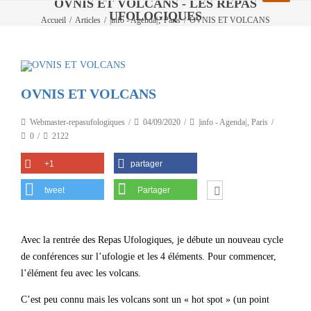
OVNIS ET VOLCANS - LES REPAS
UFOLOGIQUES
,
Accueil
/
Articles
/
|info - Agenda|
Paris
/
OVNIS ET VOLCANS
OVNIS ET VOLCANS
Webmaster-repasufologiques
04/09/2020
|info - Agenda|
,
Paris
0
2122
+1
partager
tweet
Partager
Avec la rentrée des Repas Ufologiques, je débute un nouveau cycle
de conférences sur l’ufologie et les 4 éléments. Pour commencer,
l’élément feu avec les volcans.
C’est peu connu mais les volcans sont un « hot spot » (un point