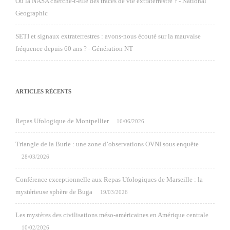
Où la NASA cherche-t-elle des traces de vie extraterrestre ? - National
Geographic
SETI et signaux extraterrestres : avons-nous écouté sur la mauvaise
fréquence depuis 60 ans ? - Génération NT
ARTICLES RÉCENTS
Repas Ufologique de Montpellier
16/06/2026
Triangle de la Burle : une zone d’observations OVNI sous enquête
28/03/2026
Conférence exceptionnelle aux Repas Ufologiques de Marseille : la
mystérieuse sphère de Buga
19/03/2026
Les mystères des civilisations méso-américaines en Amérique centrale
10/02/2026