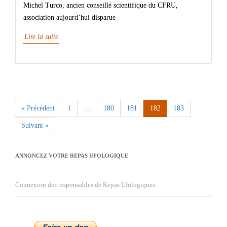
Michel Turco, ancien conseillé scientifique du CFRU,
association aujourd’hui disparue
Lire la suite
« Précédent
1
…
180
181
182
183
Page
Page
Page
Page
Page
Suivant »
ANNONCEZ VOTRE REPAS UFOLOGIQUE
Connexion des responsables de Repas Ufologiques