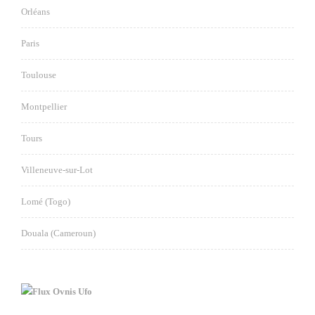
Orléans
Paris
Toulouse
Montpellier
Tours
Villeneuve-sur-Lot
Lomé (Togo)
Douala (Cameroun)
Ovnis Ufo