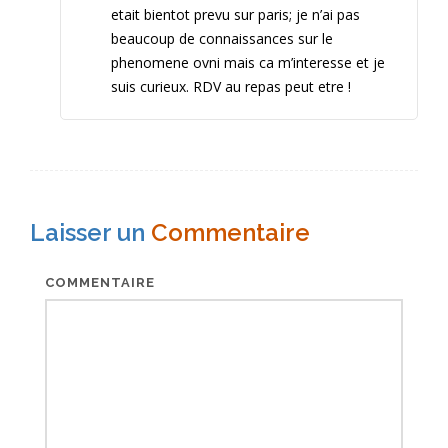
d
etait bientot prevu sur paris; je n’ai pas
e
beaucoup de connaissances sur le
phenomene ovni mais ca m’interesse et je
s
suis curieux. RDV au repas peut etre !
a
r
t
i
Laisser un
Commentaire
c
l
COMMENTAIRE
e
s