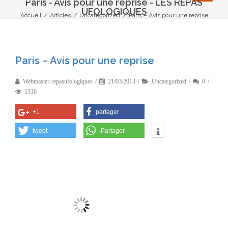
Paris - Avis pour une reprise - LES REPAS
UFOLOGIQUES
Accueil
/
Articles
/
Uncategorized
/
Paris – Avis pour une reprise
Paris – Avis pour une reprise
Webmaster-repasufologiques
21/03/2013
Uncategorized
0
1316
+1
partager
tweet
Partager