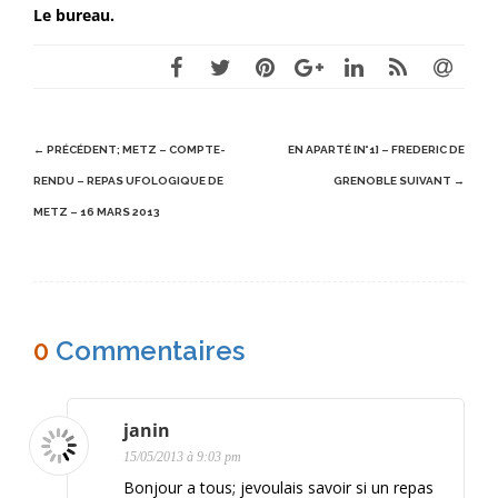
Le bureau.
N
← PRÉCÉDENT;
METZ – COMPTE-
EN APARTÉ [N°1] – FREDERIC DE
a
RENDU – REPAS UFOLOGIQUE DE
GRENOBLE
SUIVANT →
METZ – 16 MARS 2013
v
i
g
a
0
Commentaires
t
i
janin
o
15/05/2013 à 9:03 pm
n
Bonjour a tous; jevoulais savoir si un repas