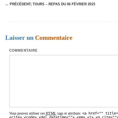
← PRÉCÉDENT;
TOURS – REPAS DU 06 FÉVRIER 2015
N
a
v
i
Laisser un
Commentaire
g
a
COMMENTAIRE
t
i
o
n
d
e
s
<a href="" title=
Vous pouvez utiliser ces
HTML
tags et attributs:
a
<cite> <code> <del datetime=""> <em> <i> <q cite=""