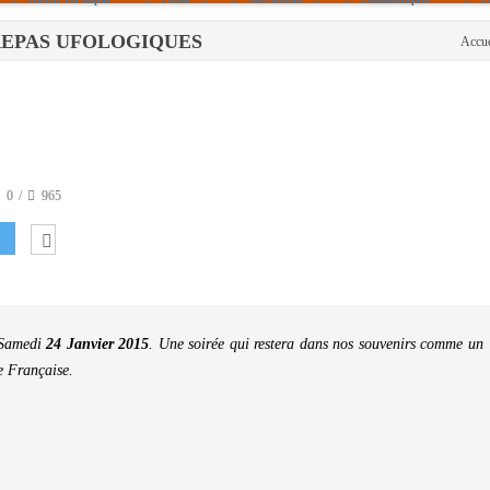
 LES REPAS UFOLOGIQUES
Accue
Politique De Cookies (UE)
|info – Agenda|
|Article De Presse|
[Archives]
Non Assigné
0
965
u Samedi
24 Janvier 2015
. Une soirée qui restera dans nos souvenirs comme un
e Française.