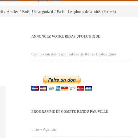
,
il
/
Articles
/
Paris
Uncategorized
/
Paris – Les photos de la soirée (Partie 3)
ANNONCEZ VOTRE REPAS UFOLOGIQUE
Connexion des responsables de Repas Ufologiques
PROGRAMME ET COMPTE-RENDU PAR VILLE
|info – Agenda|