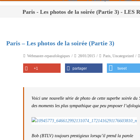
Paris - Les photos de la soirée (Partie 3) -
Paris
Toulouse
Bordeaux
Paris – Les photos de la soirée (Partie 3)
Montpellier
Webmaster-repasufologiques
28/01/2015
Paris
,
Uncategorized
Nantes
+1
partager
tweet
Tours
Orléans
Carpentras
Voici une nouvelle série de photo de cette superbe soirée d
des moments les plus sympathique que peu proposer l’ufologi
Strasbourg
Bob (BTLV) toujours prestigieux lorsqu’il prend la parole