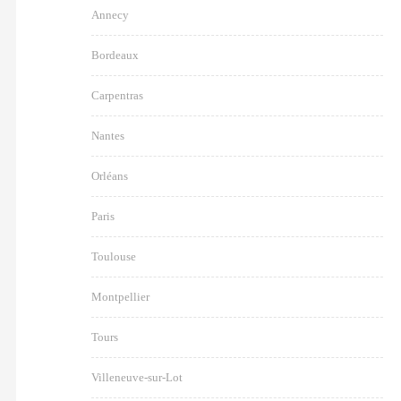
Annecy
Bordeaux
Carpentras
Nantes
Orléans
Paris
Toulouse
Montpellier
Tours
Villeneuve-sur-Lot