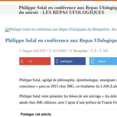
Philippe Solal en conférence aux Repas Ufologiq
Paris
du miroir - LES REPAS UFOLOGIQUES
Toulouse
Bordeaux
Philippe Solal en conférence aux Repas Ufologiqu
Montpellier
Nantes
Hugues SAUTOT
12/11/2025
Montpellier
0
245
Tours
+1
partager
tweet
Orléans
Carpentras
Philippe Solal, agrégé de philosophie, épistémologue, enseignant
conscience » paru en 2015 chez JMG, co-fondateur du LAM (Lab
Strasbourg
Philippe Solal vient présenter les thèses de son ouvrage « Au-de
année chez JMG éditions, avec l’ajout d’une préface de Franck Fe
Partager cet article