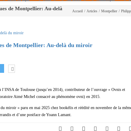
ues de Montpellier: Au-delà
Accueil
/
Articles
/
Montpellier
/
Philip
Politique De Cookies (UE)
|info – Agenda|
|Article De Presse|
[Archives]
es de Montpellier: Au-delà du miroir
Non Assigné
 à l’INSA de Toulouse (jusqu’en 2014), contributeur de l’ouvrage « Ovnis et
oratoire Aimé Michel consacré au phénomène ovni) en 2015.
là du miroir » paru en mai 2025 chez bookélis et réédité en novembre de la mêm
rrandis et d’une postface de Yoann Lamant.