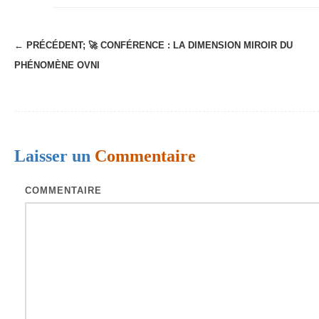
← PRÉCÉDENT;
🚀 CONFÉRENCE : LA DIMENSION MIROIR DU
N
PHÉNOMÈNE OVNI
a
v
i
g
Laisser un
Commentaire
a
t
COMMENTAIRE
i
o
n
d
e