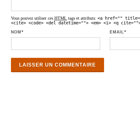
s
a
<a href="" title=
Vous pouvez utiliser ces
HTML
tags et attributs:
r
<cite> <code> <del datetime=""> <em> <i> <q cite=""
t
NOM
*
EMAIL
*
i
c
l
e
s