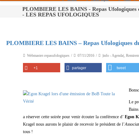
PLOMBIERE LES BAINS - Repas Ufologiques d
Paris
- LES REPAS UFOLOGIQUES
Toulouse
Bordeaux
PLOMBIERE LES BAINS – Repas Ufologiques du 
Montpellier
Webmaster-repasufologiques
07/11/2016
|info - Agenda|
,
Remirem
Nantes
+1
partager
tweet
Tours
Orléans
Bonso
Carpentras
Le pr
Strasbourg
Bains
a réserver cette soirée pour venir écouter la conférence d’
Egon K
Kragel nous aurons le plaisir de recevoir le président de l’
Associa
tous !