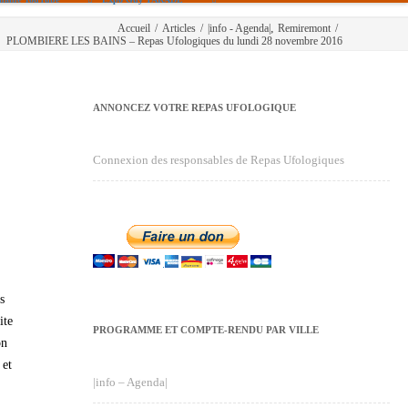
,
Accueil
/
Articles
/
|info - Agenda|
Remiremont
/
PLOMBIERE LES BAINS – Repas Ufologiques du lundi 28 novembre 2016
ANNONCEZ VOTRE REPAS UFOLOGIQUE
Connexion des responsables de Repas Ufologiques
s
ite
PROGRAMME ET COMPTE-RENDU PAR VILLE
on
 et
|info – Agenda|