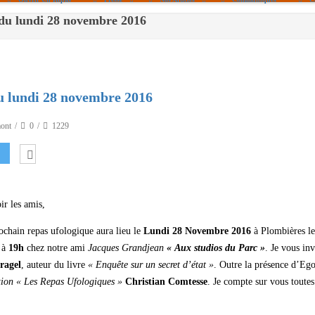
u lundi 28 novembre 2016
Politique De Cookies (UE)
|info – Agenda|
|Article De Presse|
[Archives]
lundi 28 novembre 2016
Non Assigné
ont
0
1229
ir les amis,
ochain repas ufologique aura lieu le
Lundi 28 Novembre 2016
à Plombières le
 à
19h
chez notre ami
Jacques Grandjean
« Aux studios du Parc »
. Je vous inv
ragel
, auteur du livre
« Enquête sur un secret d’état »
. Outre la présence d’Eg
tion « Les Repas Ufologiques »
Christian Comtesse
. Je compte sur vous toutes