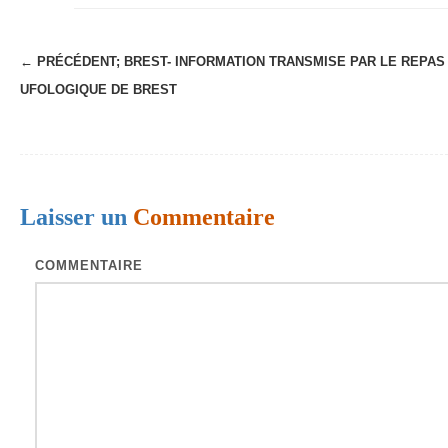
← PRÉCÉDENT;
BREST- INFORMATION TRANSMISE PAR LE REPAS
N
UFOLOGIQUE DE BREST
a
v
i
g
Laisser un
Commentaire
a
t
COMMENTAIRE
i
o
n
d
e
s