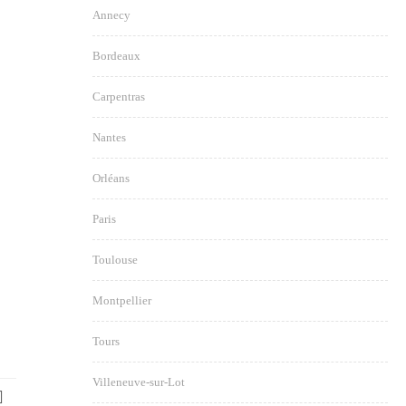
Annecy
Bordeaux
Carpentras
Nantes
Orléans
Paris
Toulouse
Montpellier
Tours
Villeneuve-sur-Lot