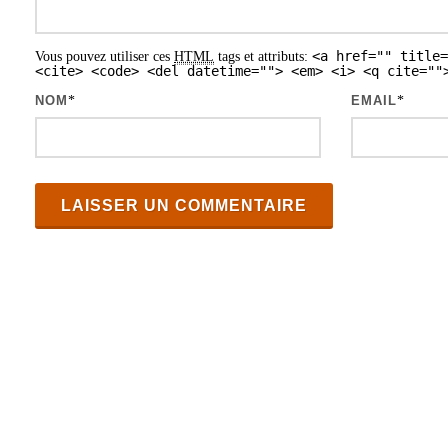
a
<a href="" title=
Vous pouvez utiliser ces
HTML
tags et attributs:
r
<cite> <code> <del datetime=""> <em> <i> <q cite=""
t
NOM
*
EMAIL
*
i
c
l
e
s