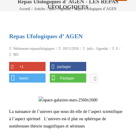
Repas Ufologiques d' AGEN - LES REPAS
UFOLOGIQUES
Accueil
/
Articles
/
|info - Agenda|
/
Repas Ufologiques d’ AGEN
Repas Ufologiques d’ AGEN
Webmaster-repasufologiques
18/11/2016
|info - Agenda|
0
985
+1
partager
tweet
Partager
La naissance de l’univers que nous dit-elle de l’aspect scientifique
à l’aspect spirituel . L’univers est-il plat ou sphérique de
nombreuses théorie magnifiques et sérieuses