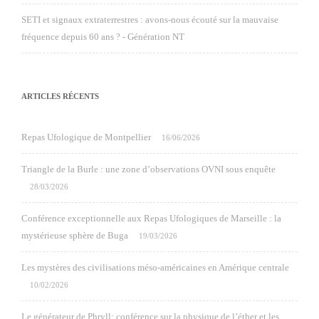
SETI et signaux extraterrestres : avons-nous écouté sur la mauvaise
fréquence depuis 60 ans ? - Génération NT
ARTICLES RÉCENTS
Repas Ufologique de Montpellier
16/06/2026
Triangle de la Burle : une zone d’observations OVNI sous enquête
28/03/2026
Conférence exceptionnelle aux Repas Ufologiques de Marseille : la
mystérieuse sphère de Buga
19/03/2026
Les mystères des civilisations méso-américaines en Amérique centrale
10/02/2026
Le générateur de Phryll: conférence sur la physique de l’éther et les