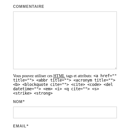
o
COMMENTAIRE
n
d
e
s
a
r
t
<a href=""
Vous pouvez utiliser ces
HTML
tags et attributs:
i
title=""> <abbr title=""> <acronym title="">
<b> <blockquote cite=""> <cite> <code> <del
datetime=""> <em> <i> <q cite=""> <s>
c
<strike> <strong>
l
NOM
*
e
s
EMAIL
*