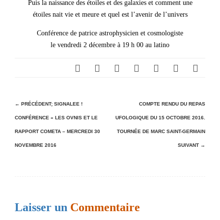
Puis la naissance des étoiles et des galaxies et comment une
étoiles nait vie et meure et quel est l’avenir de l’univers
Conférence de patrice astrophysicien et cosmologiste
le vendredi 2 décembre à 19 h 00 au latino
N
← PRÉCÉDENT;
SIGNALEE !
COMPTE RENDU DU REPAS
CONFÉRENCE « LES OVNIS ET LE
UFOLOGIQUE DU 15 OCTOBRE 2016.
a
RAPPORT COMETA – MERCREDI 30
TOURNÉE DE MARC SAINT-GERMAIN
v
NOVEMBRE 2016
SUIVANT →
i
g
a
t
Laisser un
Commentaire
i