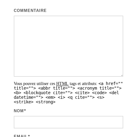
i
o
COMMENTAIRE
n
d
e
s
a
r
t
<a href=""
Vous pouvez utiliser ces
HTML
tags et attributs:
i
title=""> <abbr title=""> <acronym title="">
<b> <blockquote cite=""> <cite> <code> <del
datetime=""> <em> <i> <q cite=""> <s>
c
<strike> <strong>
l
NOM
*
e
s
EMAIL
*