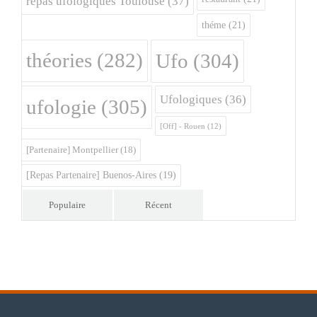
repas ufologiques Toulouse
(37)
théme
(21)
théories
(282)
Ufo
(304)
Ufologiques
(36)
ufologie
(305)
[Off] - Rouen
(12)
[Partenaire] Montpellier
(18)
[Repas Partenaire] Buenos-Aires
(19)
Populaire
Récent