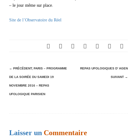
– le jour même sur place.
Site de l’Observatoire du Réel
N
← PRÉCÉDENT;
PARIS – PROGRAMME
REPAS UFOLOGIQUES D’ AGEN
DE LA SOIRÉE DU SAMEDI 19
SUIVANT →
a
NOVEMBRE 2016 – REPAS
v
UFOLOGIQUE PARISIEN
i
g
a
t
Laisser un
Commentaire