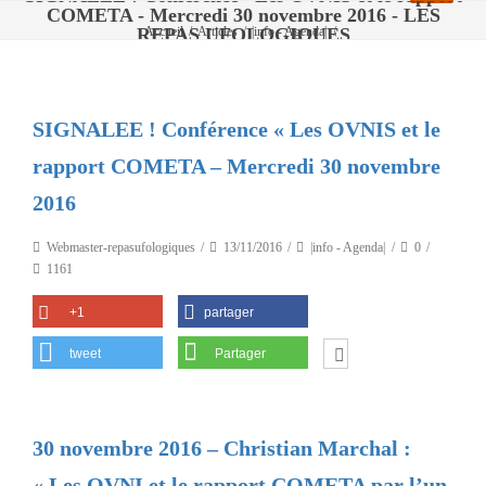
COMETA - Mercredi 30 novembre 2016 - LES
REPAS UFOLOGIQUES
Accueil
/
Articles
/
|info - Agenda|
/
SIGNALEE ! Conférence « Les OVNIS et le rapport COMETA – Mercredi 30
novembre 2016
SIGNALEE ! Conférence « Les OVNIS et le
rapport COMETA – Mercredi 30 novembre
2016
Webmaster-repasufologiques
13/11/2016
|info - Agenda|
0
1161
+1
partager
tweet
Partager
30 novembre 2016 – Christian Marchal :
« Les OVNI et le rapport COMETA par l’un