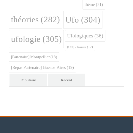
théme
(21)
théories
(282)
Ufo
(304)
Ufologiques
(36)
ufologie
(305)
[Off] - Rouen
(12)
[Partenaire] Montpellier
(18)
[Repas Partenaire] Buenos-Aires
(19)
Populaire
Récent