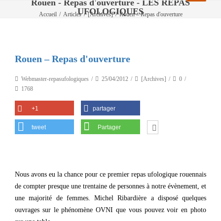
Rouen - Repas d'ouverture - LES REPAS
UFOLOGIQUES
Accueil
/
Articles
/
[Archives]
/
Rouen – Repas d'ouverture
Rouen – Repas d'ouverture
Webmaster-repasufologiques
25/04/2012
[Archives]
0
1768
+1
partager
tweet
Partager
Nous avons eu la chance pour ce premier repas ufologique rouennais
de compter presque une trentaine de personnes à notre évènement, et
une majorité de femmes. Michel Ribardière a disposé quelques
ouvrages sur le phénomène OVNI que vous pouvez voir en photo