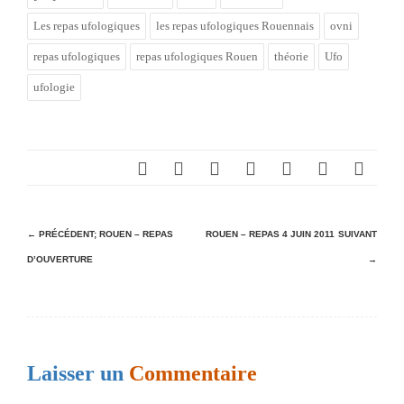
Les repas ufologiques
les repas ufologiques Rouennais
ovni
repas ufologiques
repas ufologiques Rouen
théorie
Ufo
ufologie
N
← PRÉCÉDENT;
ROUEN – REPAS
ROUEN – REPAS 4 JUIN 2011
SUIVANT
D’OUVERTURE
→
a
v
i
g
Laisser un
Commentaire
a