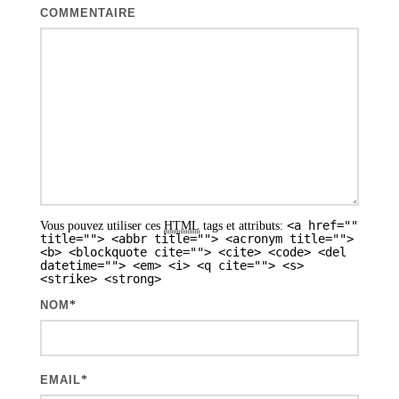
t
COMMENTAIRE
i
o
n
d
e
s
a
<a href=""
Vous pouvez utiliser ces
HTML
tags et attributs:
r
title=""> <abbr title=""> <acronym title="">
<b> <blockquote cite=""> <cite> <code> <del
t
datetime=""> <em> <i> <q cite=""> <s>
<strike> <strong>
i
NOM
*
c
l
e
EMAIL
*