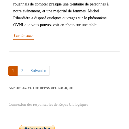
rouennais de compter presque une trentaine de personnes à
notre évènement, et une majorité de femmes. Michel
Ribardière a disposé quelques ouvrages sur le phénomène
OVNI que vous pouvez voir en photo sur une table.
Lire la suite
1
2
Suivant »
Page
Page
ANNONCEZ VOTRE REPAS UFOLOGIQUE
Connexion des responsables de Repas Ufologiques