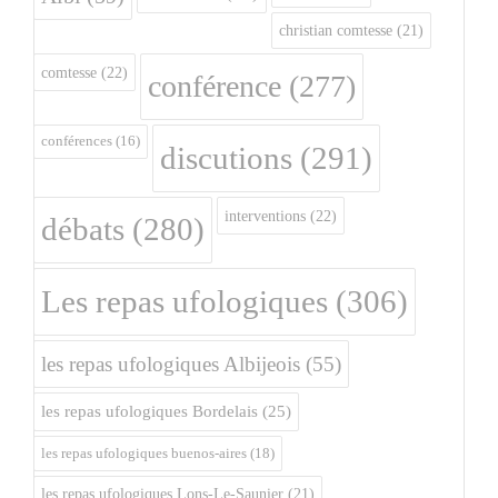
christian comtesse
(21)
comtesse
(22)
conférence
(277)
conférences
(16)
discutions
(291)
interventions
(22)
débats
(280)
Les repas ufologiques
(306)
les repas ufologiques Albijeois
(55)
les repas ufologiques Bordelais
(25)
les repas ufologiques buenos-aires
(18)
les repas ufologiques Lons-Le-Saunier
(21)