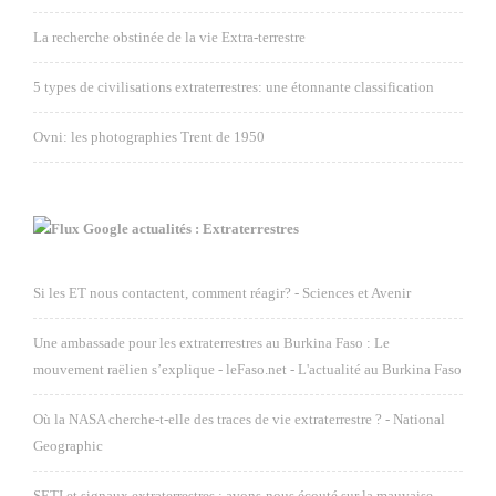
La recherche obstinée de la vie Extra-terrestre
5 types de civilisations extraterrestres: une étonnante classification
Ovni: les photographies Trent de 1950
Google actualités : Extraterrestres
Si les ET nous contactent, comment réagir? - Sciences et Avenir
Une ambassade pour les extraterrestres au Burkina Faso : Le
mouvement raëlien s’explique - leFaso.net - L'actualité au Burkina Faso
Où la NASA cherche-t-elle des traces de vie extraterrestre ? - National
Geographic
SETI et signaux extraterrestres : avons-nous écouté sur la mauvaise