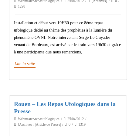
Webmaster-repasufologiques
25/04/2012
[Archives]
0
1298
Installation et début vers 19H30 pour ce 8ème repas
ufologique dédié au thème des prophéties à la lumière du
phénomène OVNI. Notre intervenant Serge Le Guyader
venant de Bordeaux, est arrivé par le train vers 19h30 et grâce
à une participante que nous remercions,
Lire la suite
Rouen – Les Repas Ufologiques dans la
Presse
Webmaster-repasufologiques
25/04/2012
[Archives]
,
|Article de Presse|
0
1319