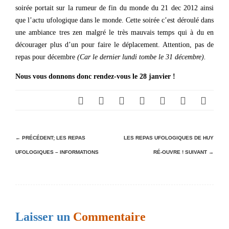
soirée portait sur la rumeur de fin du monde du 21 dec 2012 ainsi
que l’actu ufologique dans le monde. Cette soirée c’est déroulé dans
une ambiance tres zen malgré le très mauvais temps qui à du en
décourager plus d’un pour faire le déplacement. Attention, pas de
repas pour décembre
(Car le dernier lundi tombe le 31 décembre).
Nous vous donnons donc rendez-vous le 28 janvier !
N
← PRÉCÉDENT;
LES REPAS
LES REPAS UFOLOGIQUES DE HUY
UFOLOGIQUES – INFORMATIONS
RÉ-OUVRE !
SUIVANT →
a
v
i
g
Laisser un
Commentaire
a