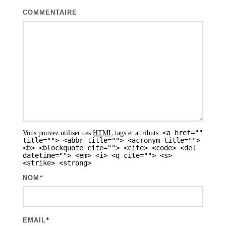
t
COMMENTAIRE
i
o
n
d
e
s
a
<a href=""
Vous pouvez utiliser ces
HTML
tags et attributs:
r
title=""> <abbr title=""> <acronym title="">
<b> <blockquote cite=""> <cite> <code> <del
t
datetime=""> <em> <i> <q cite=""> <s>
<strike> <strong>
i
NOM
*
c
l
e
EMAIL
*