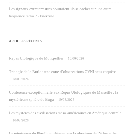
Les signaux extraterrestres pourraient-ils se cacher sur une autre
fréquence radio ? - Enerzine
ARTICLES RÉCENTS
Repas Ufologique de Montpellier
16/06/2026
Triangle de la Burle : une zone d’observations OVNI sous enquête
28/03/2026
Conférence exceptionnelle aux Repas Ufologiques de Marseille : la
mystérieuse sphère de Buga
19/03/2026
Les mystères des civilisations méso-américaines en Amérique centrale
10/02/2026
Le générateur de Phryll: conférence sur la physique de l’éther et les