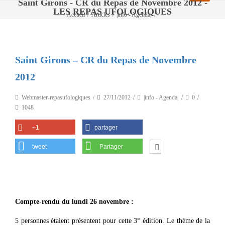
Saint Girons - CR du Repas de Novembre 2012 -
LES REPAS UFOLOGIQUES
Accueil
/
Articles
/
|info - Agenda|
/
Saint Girons – CR du Repas de Novembre 2012
Saint Girons – CR du Repas de Novembre
2012
Webmaster-repasufologiques
27/11/2012
|info - Agenda|
0
1048
+1
partager
tweet
Partager
Compte-rendu du lundi 26 novembre :
5 personnes étaient présentent pour cette 3° édition. Le thème de la