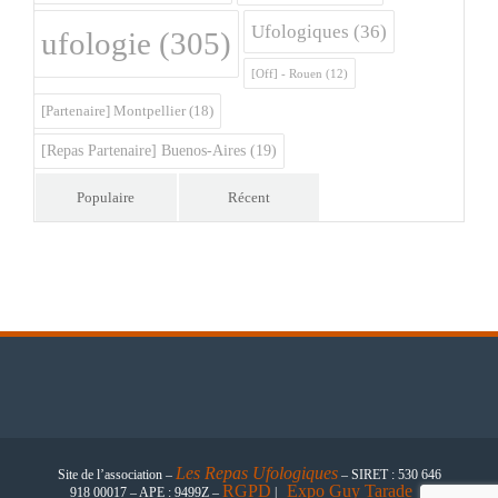
Ufologiques
(36)
ufologie
(305)
[Off] - Rouen
(12)
[Partenaire] Montpellier
(18)
[Repas Partenaire] Buenos-Aires
(19)
Populaire
Récent
Les
Repas Ufologiques
Site de l’association –
– SIRET : 530 646
RGPD
Expo Guy Tarade
918 00017 – APE : 9499Z –
|
|