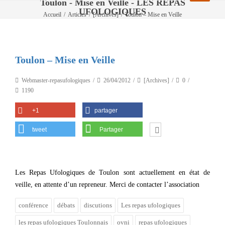
Toulon - Mise en Veille - LES REPAS
UFOLOGIQUES
Accueil
/
Articles
/
[Archives]
/
Toulon – Mise en Veille
Toulon – Mise en Veille
Webmaster-repasufologiques
26/04/2012
[Archives]
0
1190
+1
partager
tweet
Partager
Les Repas Ufologiques de Toulon sont actuellement en état de
veille, en attente d’un repreneur. Merci de contacter l’association
conférence
débats
discutions
Les repas ufologiques
les repas ufologiques Toulonnais
ovni
repas ufologiques