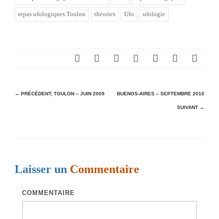
repas ufologiques Toulon
théories
Ufo
ufologie
N
← PRÉCÉDENT;
TOULON – JUIN 2009
BUENOS-AIRES – SEPTEMBRE 2010
SUIVANT →
a
v
i
g
Laisser un
Commentaire
a
t
COMMENTAIRE
i