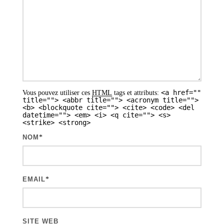
o
n
d
e
s
a
<a href=""
Vous pouvez utiliser ces
HTML
tags et attributs:
r
title=""> <abbr title=""> <acronym title="">
<b> <blockquote cite=""> <cite> <code> <del
t
datetime=""> <em> <i> <q cite=""> <s>
<strike> <strong>
i
NOM
*
c
l
e
EMAIL
*
s
SITE WEB