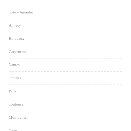
|info – Agenda|
Annecy
Bordeaux
Carpentras
Nantes
Orléans
Paris
Toulouse
Montpellier
Tours