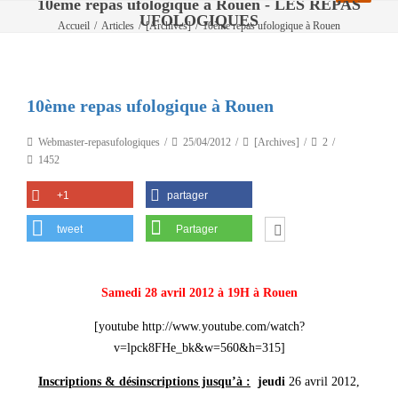
10ème repas ufologique à Rouen - LES REPAS
UFOLOGIQUES
Accueil
/
Articles
/
[Archives]
/
10ème repas ufologique à Rouen
10ème repas ufologique à Rouen
Webmaster-repasufologiques
25/04/2012
[Archives]
2
1452
+1
partager
tweet
Partager
Samedi 28 avril 2012 à 19H à Rouen
[youtube http://www.youtube.com/watch?
v=lpck8FHe_bk&w=560&h=315]
Inscriptions & désinscriptions jusqu’à :
jeudi
26 avril 2012,