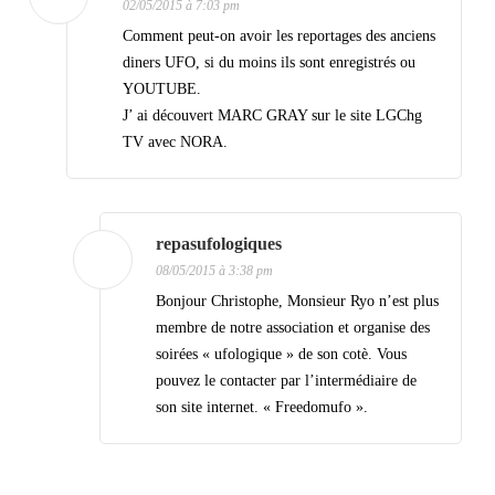
02/05/2015 à 7:03 pm
o
Comment peut-on avoir les reportages des anciens
n
diners UFO, si du moins ils sont enregistrés ou
d
YOUTUBE.
J’ ai découvert MARC GRAY sur le site LGChg
e
TV avec NORA.
s
a
r
repasufologiques
t
08/05/2015 à 3:38 pm
i
Bonjour Christophe, Monsieur Ryo n’est plus
membre de notre association et organise des
c
soirées « ufologique » de son cotè. Vous
l
pouvez le contacter par l’intermédiaire de
e
son site internet. « Freedomufo ».
s