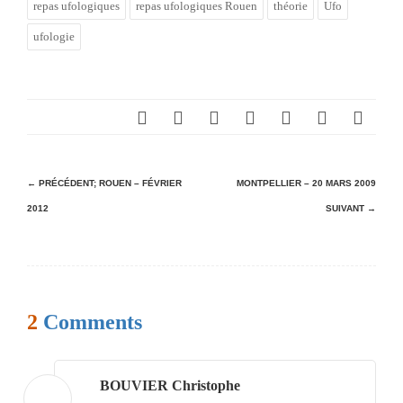
repas ufologiques
repas ufologiques Rouen
théorie
Ufo
ufologie
N
← PRÉCÉDENT;
ROUEN – FÉVRIER
MONTPELLIER – 20 MARS 2009
2012
SUIVANT →
a
v
i
g
2
Comments
a
t
i
BOUVIER Christophe