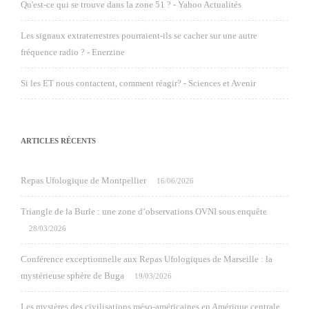
Qu'est-ce qui se trouve dans la zone 51 ? - Yahoo Actualités
Les signaux extraterrestres pourraient-ils se cacher sur une autre
fréquence radio ? - Enerzine
Si les ET nous contactent, comment réagir? - Sciences et Avenir
ARTICLES RÉCENTS
Repas Ufologique de Montpellier
16/06/2026
Triangle de la Burle : une zone d’observations OVNI sous enquête
28/03/2026
Conférence exceptionnelle aux Repas Ufologiques de Marseille : la
mystérieuse sphère de Buga
19/03/2026
Les mystères des civilisations méso-américaines en Amérique centrale